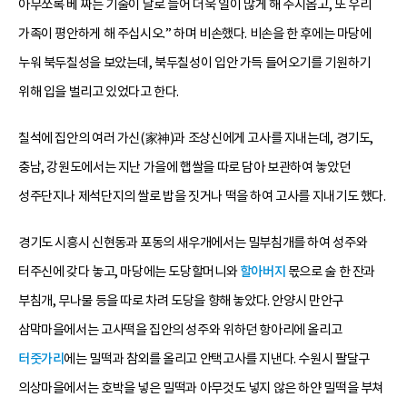
아무쪼록 베 짜는 기술이 날로 늘어 더욱 일이 많게 해 주시옵고, 또 우리
가족이 평안하게 해 주십시오.” 하며 비손했다. 비손을 한 후에는 마당에
누워 북두칠성을 보았는데, 북두칠성이 입안 가득 들어오기를 기원하기
위해 입을 벌리고 있었다고 한다.
칠석에 집안의 여러 가신(家神)과 조상신에게 고사를 지내는데, 경기도,
충남, 강원도에서는 지난 가을에 햅쌀을 따로 담아 보관하여 놓았던
성주단지나 제석단지의 쌀로 밥을 짓거나 떡을 하여 고사를 지내기도 했다.
경기도 시흥시 신현동과 포동의 새우개에서는 밀부침개를 하여 성주와
터주신에 갖다 놓고, 마당에는 도당할머니와
할아버지
몫으로 술 한 잔과
부침개, 무나물 등을 따로 차려 도당을 향해 놓았다. 안양시 만안구
삼막마을에서는 고사떡을 집안의 성주와 위하던 항아리에 올리고
터줏가리
에는 밀떡과 참외를 올리고 안택고사를 지낸다. 수원시 팔달구
의상마을에서는 호박을 넣은 밀떡과 아무것도 넣지 않은 하얀 밀떡을 부쳐