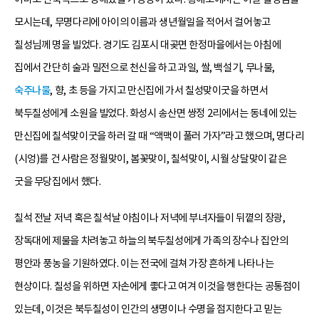
모시는데, 무명다리에 아이의 이름과 생년월일을 적어서 걸어놓고
칠성님께 명을 빌었다. 경기도 김포시 대곶면 한정마을에서는 아침에
집에서 간단히 술과 밀전으로 천신을 하고 과일, 쌀, 백설기, 무나물,
숙주나물
, 향, 초 등을 가지고 만신집에 가서 칠성맞이굿을 하면서
북두칠성에게 소원을 빌었다. 화성시 송산면 쌍정 2리에서는 동네에 있는
만신집에 칠석맞이굿을 하러 갈 때 “액맥이 풀러 가자”라고 했으며, 명다리
(시엉)를 건 사람은 정월맞이, 봄꽃맞이, 칠석맞이, 시월 상달맞이 같은
굿을 무당집에서 했다.
칠석 전날 저녁 혹은 칠석날 아침이나 저녁에 부녀자들이 뒤꼍의 장광,
장독대에 제물을 차려놓고 하늘의 북두칠성에게 가족의 장수나 집안의
평안과 풍농을 기원하였다. 이는 전국에 걸쳐 가장 흔하게 나타나는
현상이다. 칠성을 위하면 자손에게 좋다고 여겨 이것을 행한다는 공통점이
있는데, 이것은 북두칠성이 인간의 생명이나 수명을 점지한다고 믿는