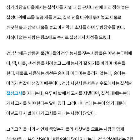
삼가리 당골마을에서는 칠석제를 지낼 때 집 근처나 산에 미리 정해 놓은
칠성바위에 초를 일곱 개를 켜고, 칠색 천을 바위에 묶어놓고 제물로
깨끗한 물과 삼색 나물을 놓고 마지막에 소지를 하며 무병장수를 빈다.
자식이 없는 사람은 평소에도 수시로 칠성에게 치성을 드렸다.
경남 남해군 삼동면 물건마을의 경우 농사를 짓는 사람들은 이날 논두렁에
메, 떡, 나물, 생선 등을 차려놓고 그해 농사가 잘 되기를 바라며 비손을
한다. 제물로 사용하는 생선은 숭어와 마티미는 올리지 않는데, 숭어는
머리가 뱀같이 생겼기 때문이다. 경남 사천시 동서동 신수도에서는 칠석날
칠성고사
를 지내는데, 유두 때 밭에서 고사를 지냈다면, 칠석 때에는 논에
가서 고사를 해야 한다는 말이 있다. 그러나 이 섬에는 논이 없기 때문에
이날도 다시 밭에 나가 고사를 지내는 사람이 많았다.
그리고 집을 나가서 언제 죽었는지 몰라 제삿날을 모르는 사람의 망제
(忘祭)를 그 분의 생일이나 9월 9일에 많이 지내는데, 경남 양산에서는 7월