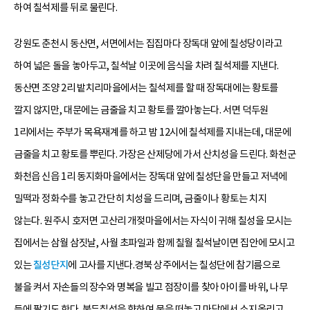
하여 칠석제를 뒤로 물린다.
강원도 춘천시 동산면, 서면에서는 집집마다 장독대 앞에 칠성당이라고
하여 넓은 돌을 놓아두고, 칠석날 이곳에 음식을 차려 칠석제를 지낸다.
동산면 조양 2리 밭치리마을에서는 칠석제를 할 때 장독대에는 황토를
깔지 않지만, 대문에는 금줄을 치고 황토를 깔아놓는다. 서면 덕두원
1리에서는 주부가 목욕재계를 하고 밤 12시에 칠석제를 지내는데, 대문에
금줄을 치고 황토를 뿌린다. 가장은 산제당에 가서 산치성을 드린다. 화천군
화천읍 신읍 1리 동지화마을에서는 장독대 앞에 칠성단을 만들고 저녁에
밀떡과 정화수를 놓고 간단히 치성을 드리며, 금줄이나 황토는 치지
않는다. 원주시 호저면 고산리 개젖마을에서는 자식이 귀해 칠성을 모시는
집에서는 삼월 삼짓날, 사월 초파일과 함께 칠월 칠석날이면 집안에 모시고
있는
칠성단지
에 고사를 지낸다.경북 상주에서는 칠성단에 참기름으로
불을 켜서 자손들의 장수와 명복을 빌고 점장이를 찾아 아이를 바위, 나무
등에 팔기도 한다. 북두칠성을 향하여 물을 떠놓고 마당에서 소지올리고