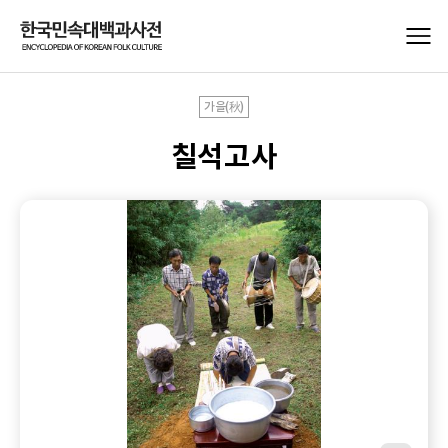
가을(秋)
칠석고사