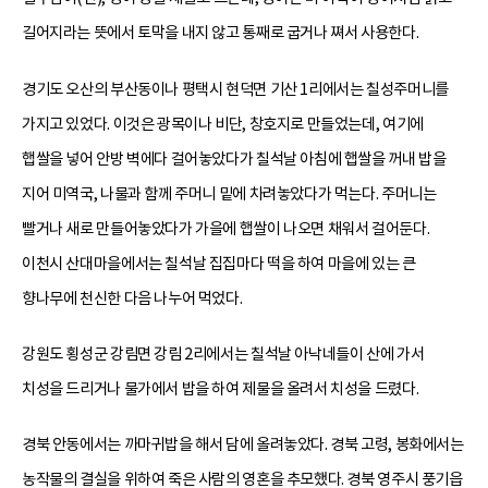
길어지라는 뜻에서 토막을 내지 않고 통째로 굽거나 쪄서 사용한다.
경기도 오산의 부산동이나 평택시 현덕면 기산 1리에서는 칠성주머니를
가지고 있었다. 이것은 광목이나 비단, 창호지로 만들었는데, 여기에
햅쌀을 넣어 안방 벽에다 걸어놓았다가 칠석날 아침에 햅쌀을 꺼내 밥을
지어 미역국, 나물과 함께 주머니 밑에 차려놓았다가 먹는다. 주머니는
빨거나 새로 만들어놓았다가 가을에 햅쌀이 나오면 채워서 걸어둔다.
이천시 산대마을에서는 칠석날 집집마다 떡을 하여 마을에 있는 큰
향나무에 천신한 다음 나누어 먹었다.
강원도 횡성군 강림면 강림 2리에서는 칠석날 아낙네들이 산에 가서
치성을 드리거나 물가에서 밥을 하여 제물을 올려서 치성을 드렸다.
경북 안동에서는 까마귀밥을 해서 담에 올려놓았다. 경북 고령, 봉화에서는
농작물의 결실을 위하여 죽은 사람의 영혼을 추모했다. 경북 영주시 풍기읍