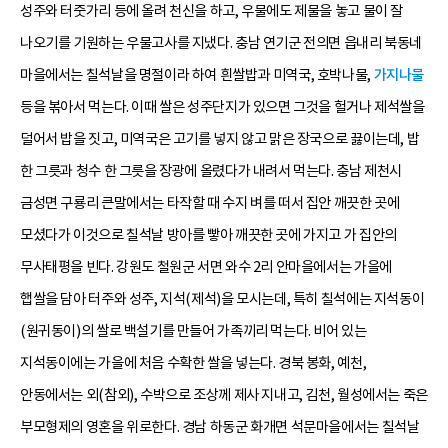
성주와 터줏가리 등에 올려 천신을 하고, 우물에도 제물을 놓고 물이 잘
나오기를 기원하는 우물고사를 지냈다. 충남 연기군 전의면 읍내리 북동네
마을에서는 칠석날을 명절이라 하여 흰쌀밥과 미역국, 호박나물,
가지나물
등을 볶아서 먹는다. 이때 쌀은 성주단지가 있으면 그것을 헐거나 제석쌀을
덜어서 밥을 짓고, 미역국은 고기를 넣지 않고 맑은 장국으로 끓이는데, 밥
한 그릇과 청수 한 그릇을 장광에 올렸다가 내려서 먹는다. 충남 제천시
금성면 구룡리 큰말에서는 타작할 때 수지 벼를 떠서 집안 깨끗한 곳에
모셨다가 이것으로 칠석날 방아를 빻아 깨끗한 곳에 가지고 가 집안의
무사태평을 빈다. 강원도 철원군 서면 와수 2리 안마을에서는 가을에
햅쌀을 담아 터주와 성주, 지석(제석)을 모시는데, 특히 칠석에는 지석동이
(원귀동이)의 쌀로 백설기를 만들어 가족끼리 먹는다. 비어 있는
지석동이에는 가을에 처음 수확한 쌀을 넣는다. 경북 봉화, 예천,
안동에서는 외(참외), 수박으로 조상께 제사 지내고, 김천, 월성에서는 죽은
부모형제의 영혼을 위로한다. 경남 하동군 화개면 석문마을에서는 칠석날