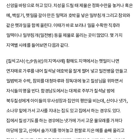
신앙을 바탕으로 하고 있다. 치성을 드릴 때 제물은 정화수만을 놓거나 혹은
메, 백설기, 햇밀을 갈아 만든 밀떡과 호박을 넣은 밀부침개 그리고 참외와
같은 햇과일을 함께 올린다. 이때가 바로 보리나 밀을 수확한 직후라
밀떡이나 밀부침개(밀전병) 등을 제물로 올리는 곳이 많았다. 몇 가지
지역별 사례를 들어보면 다음과 같다.
{칠석고사(七夕告祀)의 지역사례} 황해도 지역에서는 햇밀이 나면
연자매로 가루를 내어 칠석날 애호박을 잘게 썰어 넣고 밀전병을 만들고
밀범벅과 수박, 참외를 대청마루와 장독대에 놓고 칠성님을 위하면서
자식들의 명을 빈다. 함경남도에서는 대체로 주부가 칠석날 밤에
북두칠성에게 아이들의 무사성장과 집안의 평안을 비는데, 산이나 냇가,
소나무 밑에 가서 고사를 지내는 집도 있고 집에서 하는 경우도 있다.
집에서 칠성기도를 하는 경우에는 냇가에 가서 고운 물모래를 가져다
마당에 깔고, 산에서 솔가지를 꺾어놓고 흰쌀로 지은 메를 솥째 올리고