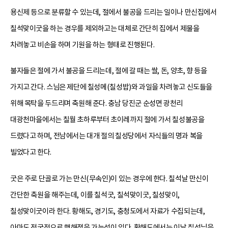
용신제 등으로 분류할 수 있는데, 절에서 불공을 드리는 일이나 만신집에서
칠석맞이굿을 하는 경우를 제외하고는 대체로 간단히 집에서 제물을
차려놓고 비손을 하며 기원을 하는 형태로 진행된다.
불자들은 절에 가서 불공을 드리는데, 절에 갈 때는 쌀, 돈, 양초, 향 등을
가지고 간다. 스님은 제단에 칠성메(칠성밥)와 과일을 차려놓고 신도들을
위해 목탁을 두드리며 축원해 준다. 충남 당진군 순성면 광천리
대광천마을에서는 칠월 초하루부터 초이레까지 절에 가서 칠성불공을
드렸다고 하며, 전남에서는 대개 절의 칠성당에서 자식들의 명과 복을
빌었다고 한다.
굿은 주로 단골로 가는 만신(무속인)이 있는 경우에 한다. 칠석날 만신이
간단한 축원을 해주는데, 이를 칠석굿, 칠석맞이굿, 칠성맞이,
칠성맞이굿이라 한다. 황해도, 경기도, 충청도에서 자료가 수집되는데,
아마도 전국적으로 행해졌을 가능성이 있다. 황해도에서는 이날 칠성님을