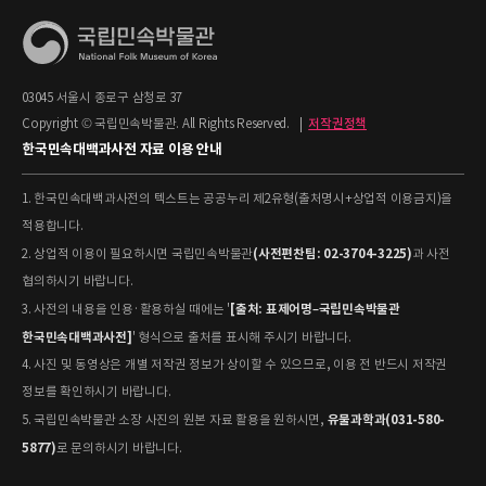
03045 서울시 종로구 삼청로 37
Copyright © 국립민속박물관. All Rights Reserved.
|
저작권정책
한국민속대백과사전 자료 이용 안내
1. 한국민속대백과사전의 텍스트는 공공누리 제2유형(출처명시+상업적 이용금지)을
적용합니다.
(사전편찬팀: 02-3704-3225)
2. 상업적 이용이 필요하시면 국립민속박물관
과 사전
협의하시기 바랍니다.
[출처: 표제어명–국립민속박물관
3. 사전의 내용을 인용·활용하실 때에는 '
한국민속대백과사전]
' 형식으로 출처를 표시해 주시기 바랍니다.
4. 사진 및 동영상은 개별 저작권 정보가 상이할 수 있으므로, 이용 전 반드시 저작권
정보를 확인하시기 바랍니다.
유물과학과(031-580-
5. 국립민속박물관 소장 사진의 원본 자료 활용을 원하시면,
5877)
로 문의하시기 바랍니다.