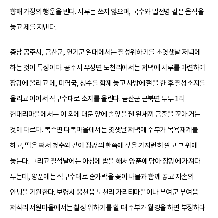
향해 가정의 행운을 빈다. 시루는 쓰지 않으며, 국수와 밀전병 같은 음식을
놓고 제를 지낸다.
충남 공주시, 금산군, 연기군 일대에서는 칠성위하기를 초엿샛날 저녁에
하는 것이 특징이다. 공주시 우성면 도천리에서는 저녁에 시루를 마련하여
장광에 올리고 메, 미역국, 청수를 함께 놓고 사방에 절을 한 후 칠성소지를
올리고 이어서 식구수대로 소지를 올린다. 금산군 군북면 두두 1리
헌대리마을에서는 이 외에 대문 앞에 솔잎을 꿴 왼새끼 금줄을 꼬아 거는
것이 다르다. 복수면 다복마을에서는 엿샛날 저녁에 주부가 목욕재계를
하고, 떡을 쪄서 청수와 같이 장광의 한쪽에 짚을 가지런히 깔고 그 위에
놓는다. 그리고 칠석날에는 아침에 밥을 해서 양푼에 담아 장광에 가져다
두는데, 양푼에는 식구수대로 숟가락을 꽂아 나물과 함께 놓고 자손의
안녕을 기원한다. 보령시 웅천읍 노천리 가리티마을이나 부여군 부여읍
저석리 서원마을에서는 칠성 위하기를 할 때 주부가 월경을 하면 부정하다