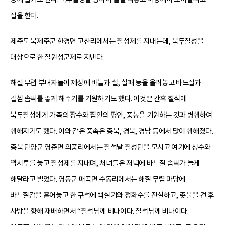
절을 한다.
제주도 북제주군 한경면 고산리에서는 칠성제를 지내는데, 북두칠성을
대상으로 한 칠원성군제로 지낸다.
해질 무렵 부녀자들이 제상에 바늘과 실, 실패 등을 올려놓고 바느질과
길쌈 솜씨를 좋게 해주기를 기원하기도 했다. 이것은 간혹 칠석에
북두칠성에게 가족의 장수와 집안의 평안, 풍농을 기원하는 것과 병행하여
행해지기도 했다. 이와 같은 풍속은 충북, 경북, 경남 등에서 많이 행해졌다.
충북 단양군 영춘면 의풍리에서는 칠석날 칠성단을 모시고 여기에 청수와
떡시루를 놓고 칠성제를 지내며, 처녀들은 저녁에 바느질 솜씨가 늘게
해달라고 빌었다. 영동군 매곡면 수동리에서는 해질 무렵 마당에
바느질감을 흩어놓고 한 구석에 백설기와 정화수를 진설하고, 촛불을 켠 후
사방을 향해 재배하면서 “칠석님께 비나이다. 칠석님께 비나이다.