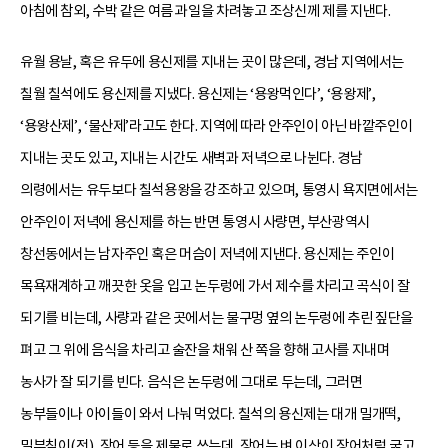
아침에 참외, 수박 같은 여름 과일을 차려놓고 조상신께 제를 지낸다.
유월 용날, 혹은 유두에 용신제를 지내는 곳이 많은데, 경남 지역에서는
칠월 칠석에도 용신제를 지냈다. 용신제는 ‘용왕먹인다’, ‘용왕제’,
‘용왕산제’, ‘물산제’라고도 한다. 지역에 따라 안주인이 아닌 바깥주인이
지내는 곳도 있고, 지내는 시간도 새벽과 저녁으로 나뉜다. 경남
의령에서는 유두보다 칠석용왕을 강조하고 있으며, 통영시 욕지면에서는
안주인이 저녁에 용신제를 하는 반면 통영시 사량면, 부산광역시
창선동에서는 남자주인 혹은 머슴이 저녁에 지낸다. 용신제는 주인이
목욕재계하고 깨끗한 옷을 입고 논두렁에 가서 제수를 차리고 곡식이 잘
되기를 비는데, 사량과 같은 곳에서는 물구멍 옆의 논두렁에 추린 짚단을
펴고 그 위에 음식을 차리고 술잔을 채워 산 쪽을 향해 고사를 지내며
농사가 잘 되기를 빈다. 음식은 논두렁에 그대로 두는데, 그러면
농부들이나 아이들이 와서 나눠 먹었다. 칠석의 용신제는 대개 밀개떡,
밀부침이(전), 장어 등을 제물로 쓰는데, 장어는 벼 이삭이 장어처럼 굵고