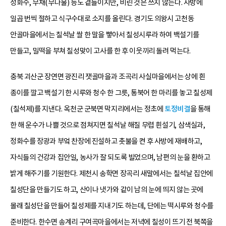
정화수, 무채(무나물) 등도 곁들이지만, 비린 것은 쓰지 않는다. 사방에
일곱 번씩 절하고 식구수대로 소지를 올린다. 경기도 의왕시 고천동
안골마을에서는 칠석날 쌀 한 말을 빻아서 칠성시루라 하여 백설기를
만들고, 밀떡을 부쳐 칠성맞이 고사를 한 후 이웃끼리 돌려 먹는다.
충북 괴산군 장연면 광진리 잿골마을과 조곡리 사실마을에서는 상에 흰
종이를 깔고 백설기 한 시루와 청수 한 그릇, 통북어 한 마리를 놓고 칠성제
(칠석제)를 지낸다. 옥천군 군북면 막지리에서는 정초에
토정비결
을 통해
한 해 운수가 나쁠 것으로 점쳐지면 칠석날 해질 무렵 흰설기, 삼색실과,
정화수를 장광과 부엌 찬장에 진설하고 촛불을 켠 후 사방에 재배하고,
자식들의 건강과 집안일, 농사가 잘 되도록 빌었으며, 남편의 눈을 환하고
밝게 해주기를 기원한다. 제천시 송학면 장곡리 새말에서는 칠석날 집안에
칠성단을 만들기도 하고, 산이나 냇가와 같이 남의 눈에 띄지 않는 곳에
몰래 칠성단을 만들어 칠성제를 지내기도 하는데, 단에는 떡시루와 청수를
준비한다. 한수면 송계리 구여곡마을에서는 저녁에 칠성이 뜨기 전 북쪽을