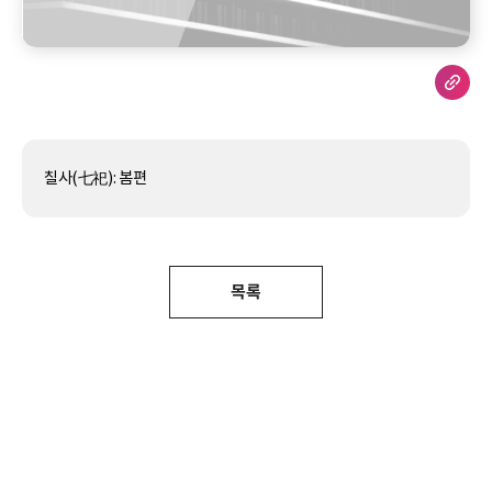
칠사(七祀): 봄편
목록