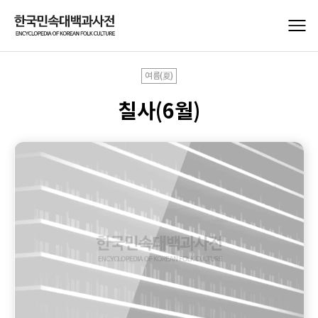
여름(夏)
칠사(6월)