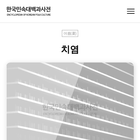
여름(夏)
치염