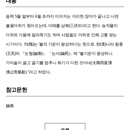
내용
음력 5월 말부터 6월 초까지 이어지는 지리한 장마가 끝나고 나면
불꽃더위가 찾아오는데, 이때를 삼복(三伏)이라고 한다. 농작물이
더위와 가뭄에 말라죽기도 하며 사람들도 더위로 인해 고통 받는
시기이다. 치(熾)는 ‘불의 기운이 왕성하다’는 뜻으로, 한(漢)나라 왕충
(王充)의 『논형(論衡)』 「논사(論死)」에 “불기운이 왕성하니
가마솥이 끓고 끓기를 멈추니 화기가 다한 것이네(火熾而釜沸
沸止而氣歇).”라고 하였다.
참고문헌
論衡
목록