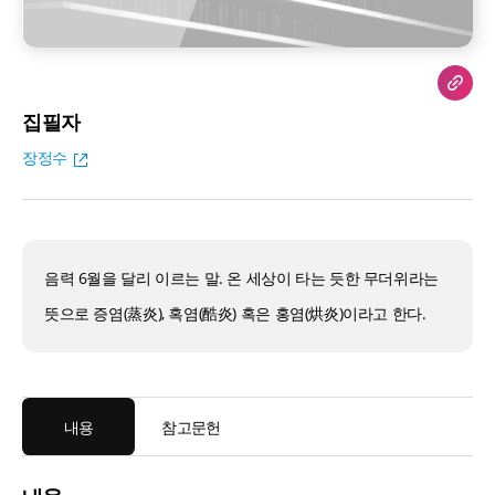
집필자
장정수
음력 6월을 달리 이르는 말. 온 세상이 타는 듯한 무더위라는
뜻으로 증염(蒸炎), 혹염(酷炎) 혹은 홍염(烘炎)이라고 한다.
내용
참고문헌