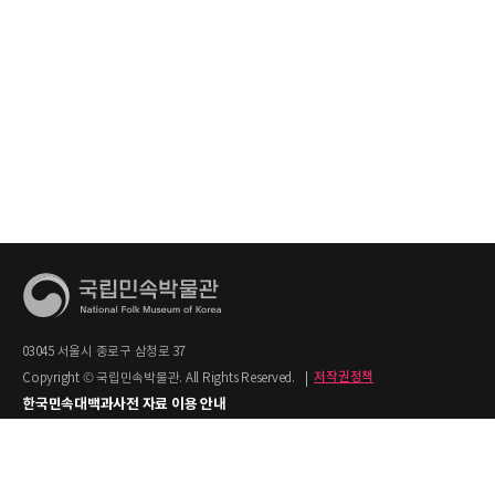
03045 서울시 종로구 삼청로 37
Copyright © 국립민속박물관. All Rights Reserved.
|
저작권정책
한국민속대백과사전 자료 이용 안내
1. 한국민속대백과사전의 텍스트는 공공누리 제2유형(출처명시+상업적 이용금지)을
적용합니다.