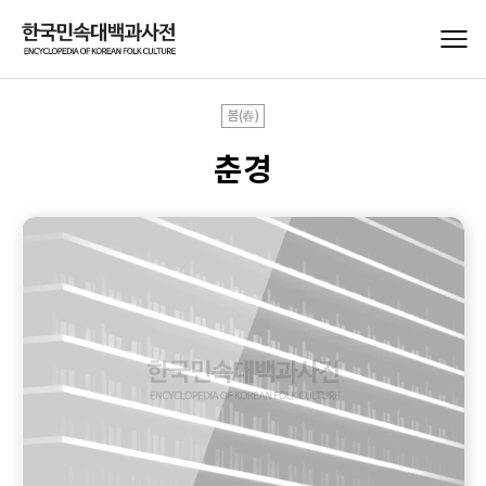
봄(春)
춘경