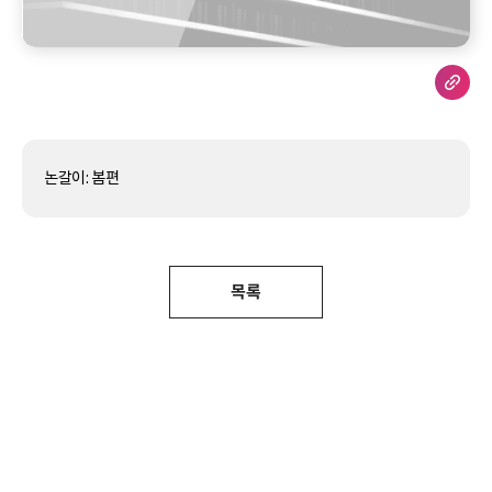
논갈이: 봄편
목록