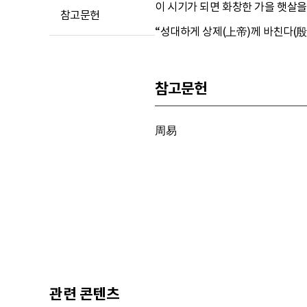
이 시기가 되면 화창한 가을 햇살을
참고문헌
“성대하게 상제(上帝)께 바친다(殷薦
참고문헌
周易
관련 콘텐츠