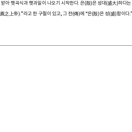
 받아 햇곡식과 햇과일이 나오기 시작한다. 은(殷)은 성대(盛大)하다는
之上帝).”라고 한 구절이 있고, 그 전(傳)에 “은(殷)은 성(盛)함이다.