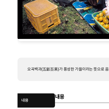
오곡백과(五穀百果)가 풍성한 가을이라는 뜻으로 음력
내용
내용