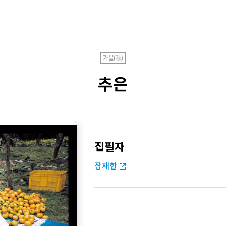
가을(秋)
추은
집필자
장재한