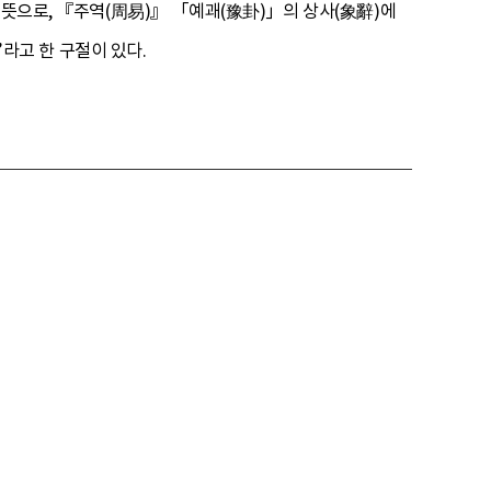
 뜻으로, 『주역(周易)』 「예괘(豫卦)」의 상사(象辭)에
”라고 한 구절이 있다.