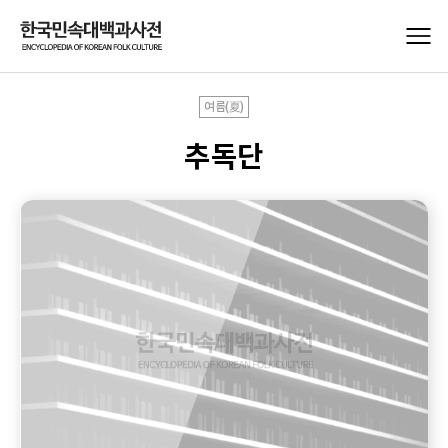
여름(夏)
추독단