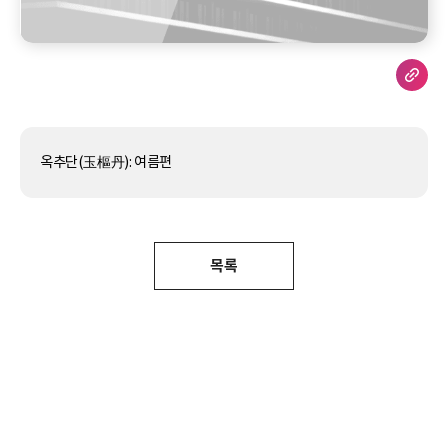
옥추단(玉樞丹): 여름편
목록