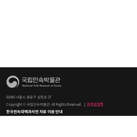
03045 서울시 종로구 삼청로 37
Copyright © 국립민속박물관. All Rights Reserved.
|
저작권정책
한국민속대백과사전 자료 이용 안내
1. 한국민속대백과사전의 텍스트는 공공누리 제2유형(출처명시+상업적 이용금지)을
적용합니다.