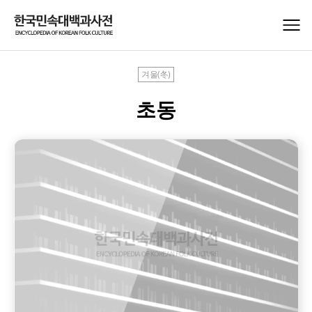
겨울(冬)
초동