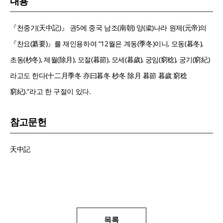
내용
『천중기(天中記)』 권5에 중국 남조(南朝) 양(梁)나라 원제(元帝)의
『찬요(纂要)』를 재인용하여 “12월은 계동(季冬)이니, 모동(暮冬),
초동(杪冬), 제월(除月), 모절(暮節), 모세(暮歲), 궁임(窮稔), 궁기(窮紀)
라고도 한다(十二月季冬 亦曰暮冬 杪冬 除月 暮節 暮歲 窮稔
窮紀).”라고 한 구절이 있다.
참고문헌
天中記
목록