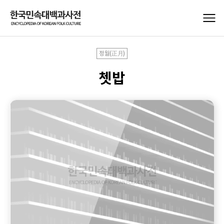
정월(正月)
쳇밥