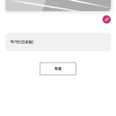
백가반(百家飯)
목록