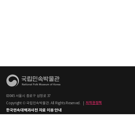
03045 서울시 종로구 삼청로 37
Copyright © 국립민속박물관. All Rights Reserved.
|
저작권정책
한국민속대백과사전 자료 이용 안내
1. 한국민속대백과사전의 텍스트는 공공누리 제2유형(출처명시+상업적 이용금지)을
적용합니다.