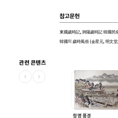
참고문헌
東國歲時記, 洌陽歲時記 韓國民俗綜
韓國의 歲時風俗 (金星元, 明文堂, 
관련 콘텐츠
청명 풍경