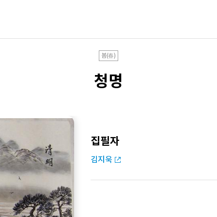
봄(春)
청명
집필자
김지욱