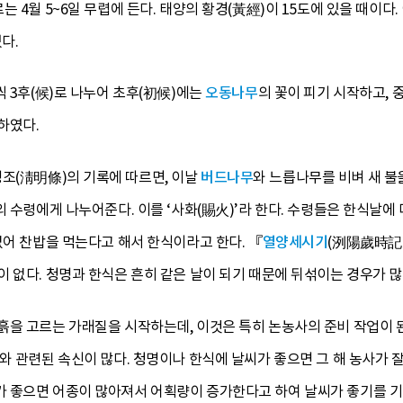
 4월 5~6일 무렵에 든다. 태양의 황경(黃經)이 15도에 있을 때이다.
다.
씩 3후(候)로 나누어 초후(初候)에는
오동나무
의 꽃이 피기 시작하고, 
하였다.
조(淸明條)의 기록에 따르면, 이날
버드나무
와 느릅나무를 비벼 새 불
의 수령에게 나누어준다. 이를 ‘사화(賜火)’라 한다. 수령들은 한식날에
없어 찬밥을 먹는다고 해서 한식이라고 한다. 『
열양세시기
(洌陽歲時記
 없다. 청명과 한식은 흔히 같은 날이 되기 때문에 뒤섞이는 경우가 
흙을 고르는 가래질을 시작하는데, 이것은 특히 논농사의 준비 작업이 된
와 관련된 속신이 많다. 청명이나 한식에 날씨가 좋으면 그 해 농사가 잘
 좋으면 어종이 많아져서 어획량이 증가한다고 하여 날씨가 좋기를 기대