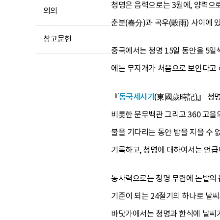
청명은 음력으로는 3월에, 양력으로는
의의
춘분(春分)과 곡우(穀雨) 사이에 있
참고문헌
중국에서는 청명 15일 동안을 5일
에는 무지개가 처음으로 보인다고 
『
동국세시기
(東國歲時記)』 청명
비롯한 문무백관 그리고 360 고을
불을 기다리는 동안 밥을 지을 수 
기록하고, 청명에 대하여서는 언급이
농사력으로는 청명 무렵에 논밭의 
기준이 되는 24절기의 하나로 날씨
바닷가에서는 청명과 한식에 날씨가