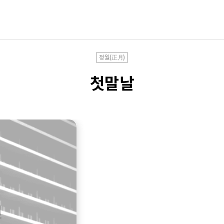
정월(正月)
첫말날