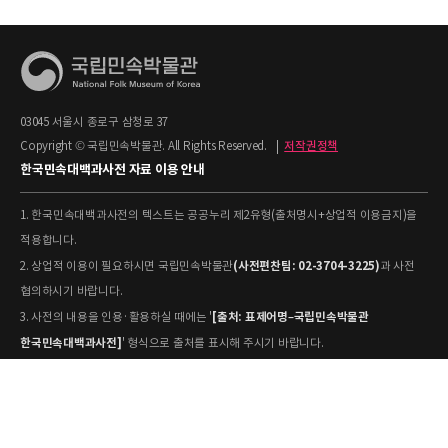
03045 서울시 종로구 삼청로 37
Copyright © 국립민속박물관. All Rights Reserved.
|
저작권정책
한국민속대백과사전 자료 이용 안내
1. 한국민속대백과사전의 텍스트는 공공누리 제2유형(출처명시+상업적 이용금지)을
적용합니다.
(사전편찬팀: 02-3704-3225)
2. 상업적 이용이 필요하시면 국립민속박물관
과 사전
협의하시기 바랍니다.
[출처: 표제어명–국립민속박물관
3. 사전의 내용을 인용·활용하실 때에는 '
한국민속대백과사전]
' 형식으로 출처를 표시해 주시기 바랍니다.
4. 사진 및 동영상은 개별 저작권 정보가 상이할 수 있으므로, 이용 전 반드시 저작권
정보를 확인하시기 바랍니다.
유물과학과(031-580-
5. 국립민속박물관 소장 사진의 원본 자료 활용을 원하시면,
5877)
로 문의하시기 바랍니다.