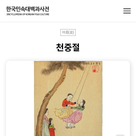
여름(夏)
천중절