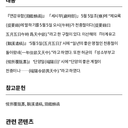
내용
『연감유함(淵鑑類函)』 「세시부(歲時部)」 5월 5일조(條)에 “제요록
(提要錄)에 말하기를 5월 5일 오시(午時)가 천중절이다(提要錄曰
五月五日午時 爲天中節).”라고 한 구절이 있다. 이산해의 『아계유고
(鵝溪遺稿)』 ‘5월 5일(五月五日)’ 시에 “일년의 좋은 명절인 천중절이
돌아왔네(一年佳節又天中).”라고 하였다. 또한 허균의 『성소부부고
(惺所覆瓿藁)』 ‘단양일(端陽日)’ 시에 “단양의 좋은 계절이
천중이니……(端陽令節異天中).”라고 하였다.
참고문헌
惺所覆瓿藁, 鵝溪遺稿, 淵鑑類函
관련 콘텐츠