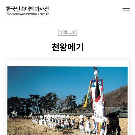
정월(正月)
천왕메기