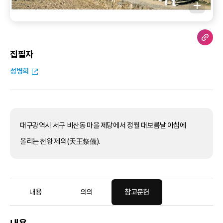
집필자
성병희
대구광역시 서구 비산동 마을 제당에서 정월 대보름날 아침에
올리는 천왕 제의(天王祭儀).
내용
의의
참고문헌