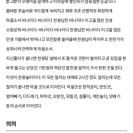
밝고밝아 무명어둠 없게하고 이마음에 쌓인죄가 엄동설한 눈같으니
봄바람 부슬비로 부드럽게 녹여지고 화화 초초 선명하듯 화창하게
하옵소서 비나이다 비나이다 천왕님전 비나이다 이고을 많은 인생
소원성취 비나이다. 비나이다 비나이다 천왕님전 비나이다 이고을 많은
인생 가뭄에서 벗어나고 모진질병 들어올때 천왕님이 막아주소 천만가지
성취시켜 안락하게 하옵소서.
지신풀이가 끝나면 천왕당 앞에서 또 흥겨운 굿판이 벌어지고 곧 당집을 한
바퀴 돌고는 상당인 기천왕과 하당인 말천왕 앞까지 가서 한판 굿을 친다.
이것이 천왕놀이이다. 이 모든 절차는 대체로 2시간 정도 걸리는데 모든
절차가 끝나면 마을 굿으로 이어진다. 마을굿은 정적궁이, 반짓굿,
엎어빼기, 다드래기, 허허굿, 오방진, 모듬굿, 살풀이, 개인놀이, 덧배기
등의 순서로 이어진다.
의의