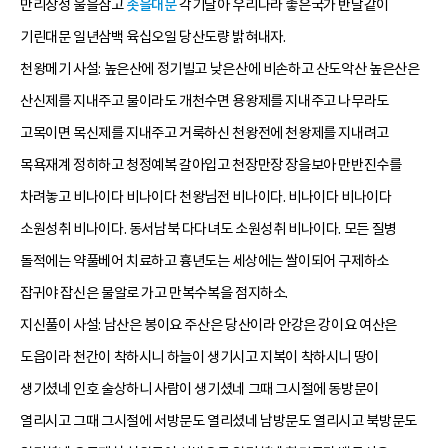
만리장성 울을삼고
솟을대문
각기달아 우리나라 좋은국가 반달같이
기린대문 일년삼백 육십오일 당산도량 밝혀내자.
천왕메기 사설: 높은산에 정기빌고 낮은산에 비손하고 산도악산 높은산은
산신제를 지내주고 물이라도 개천수면 용왕제를 지내주고 나무라도
고목이면 목신제를 지내주고 거룩하신 천왕전에 천왕제를 지내려고
목욕재계 정히하고 청정예복 갈아입고 천장만장 장을보아 만반진수를
차려놓고 비나이다 비나이다 천왕님전 비나이다. 비나이다 비나이다
소원성취 비나이다. 동서남북 다다녀도 소원성취 비나이다. 모든 질병
돌적에는 약풀베어 치료하고 흉년도는 세상에는 쌀이되어 구제하소
잡귀야 잡신은 물알로 가고 만복수복을 점지하소.
지신풀이 사설: 남산은 봉이요 주산은 당산이라 안강은 강이요 여산은
도읍이라 천간이 착하시니 하늘이 생기시고 지복이 착하시니 땅이
생기셨네 인호 술상하니 사람이 생기셨네 그때 그시절에 동방문이
열리시고 그때 그시절에 서방문도 열리셨네 남방문도 열리시고 북방문도