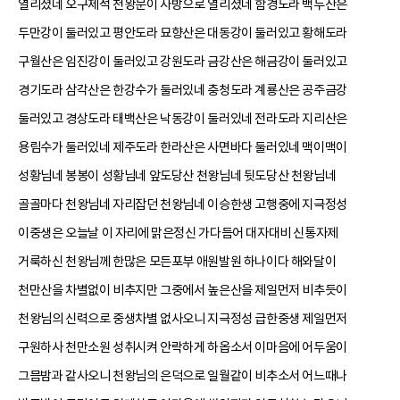
열리셨네 오구제석 천왕문이 사방으로 열리셨네 함경도라 백두산은
두만강이 둘러있고 평안도라 묘향산은 대동강이 둘러있고 황해도라
구월산은 임진강이 둘러있고 강원도라 금강산은 해금강이 둘러있고
경기도라 삼각산은 한강수가 둘러있네 충청도라 계룡산은 공주금강
둘러있고 경상도라 태백산은 낙동강이 둘러있네 전라도라 지리산은
용림수가 둘러있네 제주도라 한라산은 사면바다 둘러있네 맥이맥이
성황님네 봉봉이 성황님네 앞도당산 천왕님네 뒷도당산 천왕님네
골골마다 천왕님네 자리잡던 천왕님네 이승한생 고행중에 지극정성
이중생은 오늘날 이 자리에 맑은정신 가다듬어 대자대비 신통자제
거룩하신 천왕님께 한많은 모든포부 애원발원 하나이다 해와달이
천만산을 차별없이 비추지만 그중에서 높은산을 제일먼저 비추듯이
천왕님의 신력으로 중생차별 없사오니 지극정성 급한중생 제일먼저
구원하사 천만소원 성취시켜 안락하게 하옵소서 이마음에 어두움이
그믐밤과 같사오니 천왕님의 은덕으로 일월같이 비추소서 어느때나