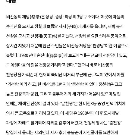
내용
비산동의 제당(祭堂)은 상당·중당·하당의 3당 구조이다. 이곳에 마을의
수호신을 모시고 정월 대보름날 자시(子時)에 제사를 올리며, 새벽 늦게
천왕을 모시고 천왕제(天王祭)를 지냈다. 천왕제를 요란스러운 풍악으로
장시간 지냈기 때문에 원근 주민들은 비산동 제당을 ‘천왕당’이란 이름으로
불렀다. 1930년대 손진태(孫晋泰)의 보고에 “대구 근교에 천왕당이 있고,
그 아랫마을의 길을 천왕당거리라고 한다.” 했으니 바로 비산동의
천왕당을 가리킨다. 현재의 북비산 네거리 부근에 큰 고목이 있어서 이를
‘기천왕’이라 하고, 현 비산1동 1번지에 ‘중천왕’이 있다. 중천왕은 크고
높은 천왕목과 당집, 그리고 돌무더기의 세 가지가 어울려 있으며 당집
안에는 채색된 신상이 걸려 있다. ‘말천왕’은 현 비산3동 중앙 언덕 위치에
역시 큰 고목으로 자리하고 있다. 이 세 당은 1960년대 이후 도시개발
과정에 차례로 철거되어 자취를 감추어 버렸다. 천왕제 행사는 ‘중천왕’
당집에서 올리는 제의인데 제사 후에 풍물꾼이 지신풀이를 요란하게