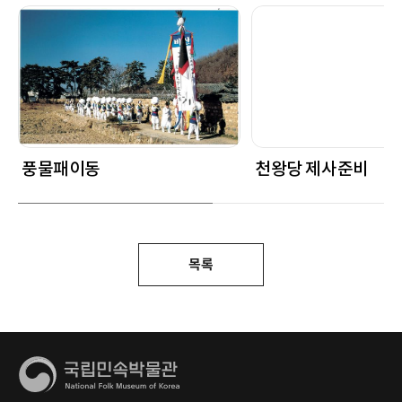
풍물패이동
천왕당 제사준비
목록