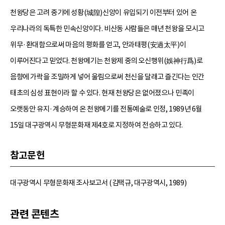
천왕당은 고려 중기에 성황(城隍)신앙이 유입되기 이전부터 있어 온
우리나라의 독특한 민속신앙이다. 비산동 사람들은 매년 천왕을 모시고
위무·환대함으로써 마음의 평화를 얻고, 안과태평(安過太平)이
이루어진다고 믿었다. 천왕메기는 천왕제 중의 오신행위(娛神行爲)로
음향에 가락을 조밀하게 넣어 울림으로써 천신을 달래고 즐긴다는 인간
태초의 심성 표현이라 할 수 있다. 현재 천왕당은 없어졌으나 민족이
오랫동안 유지·계승하여 온 천왕메기를 전통예술로 인정, 1989년 6월
15일 대구광역시 무형문화재 제4호로 지정하여 전승하고 있다.
참고문헌
대구광역시 무형문화재 조사보고서 (김택규, 대구광역시, 1989)
관련 콘텐츠