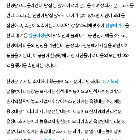
천왕당으로 올라간다. 당집 문 앞에 이르러 문굿을 치며 상쇠가 문굿 고사를
왼다. 그리고는 전원이 당집 앞까지 나아가 꿇어 앉으면 제관이 의례를
집전하고, 축관이 독축하는데 마지막 ‘상향’소리에 맞추어
천왕메기굿
을
친다. 흥겨운
살풀이장단
에 맞춰 산과 물과 나무 등 만신에 예를 갖추고,
천왕에게 마을의 안녕을 기원한다. 곧 상쇠가 천왕메기 사설을 외면 이어
풍물을 치는데, 이 풍물이 천왕당에 대한 지신풀이로 마을의 모든 병고와
액을 쫓기를 축원하는 것이다.
천왕문굿 사설: 소지하니 황금출이요 개문하니 만복래라
생기복덕
날을받아 대문장군 모시거든 천석재수 들어오고 만석재수 왕래할때
손자액살 막아놓고 사업재수 많이주소 천상에는 옥황대문 수궁에는
용궁대문 우리나라 사대문은 남대문이 제일이요 진시왕의 만리성문
운장마초 지문이라 늙을로자 황천문이요 나라충신 옥문인데 우리인생
말문이요 이집에는 출입대문 초가대문 와가대문 열두대문 높이달아