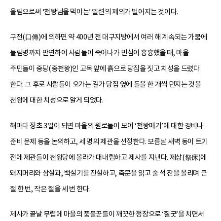
울림으로써 ‘천왕님을 먹이는’ 일련의 제의가 벌어지는 것이다.
구전(口傳)에 의하면 약 400년 전 대구지방에서 여러 해 계속되는 가뭄에
돌림병까지 만연하여 사람들이 죽어나가 민심이 흉흉했을 때, 마을
주민들이 중당(중천왕)인 고목 앞에 흙으로 당집을 짓고 치성을 드렸다
한다. 그 후로 사람들이 오가는 길가 당집 옆에 돌을 한 개씩 던지는 것을
천왕에 대한 치성으로 알게 되었다.
해마다 정초 3일이 되면 마을의 원로들이 모여 ‘천왕메기’에 대한 경비나
준비 문제 등을 논의하고, 세 명의 제관을 선정한다. 보름날 새벽 동이 트기
전에 제관들이 천왕당에 올라가 대내림하고 제사를 지낸다. 제상(祭床)에
돼지머리와 삼실과, 백설기를 진설하고, 축문을 읽고 술 석 잔을 올리며 큰
절 한 번, 작은 절을 세 번 한다.
제사가 끝날 무렵에 마을의 풍물꾼들이 깨끗한 정장으로 ‘질굿’을 치면서