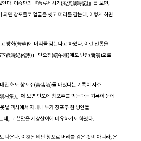
 보인다. 이승만의 『풍류세시기(風流歲時記)』를 보면,
 되면 창포물로 얼굴을 씻고 머리를 감는데, 이렇게 하면
고 방화(芳華)에 머리를 감는다고 하였다. 이런 전통을
(都下歲時紀俗詩)」 단오장(端午粧)에도 난탕(蘭湯)으로
시대만 해도 창포주(菖蒲酒)를 마셨다는 기록이 자주
陽村集)』에 보면 단오에 창포주를 먹는다는 기록이 눈에
단옷날 객사에서 지내니 누가 창포주 한 병인들
는데, 그 쓴맛을 세상살이에 비유하기도 하였다.
 나온다. 이것은 비단 창포로 머리를 감은 것이 아니라, 온