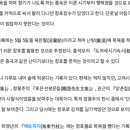
욕을 하여 향기가 나도록 하는 풍속은 이른 시기부터 행해졌을 것으로
를 거적으로 싸서 팔러 다니던 창포장수가 있었다고 한다. 단옷날 아침이
병이 범접하지 못한다는 것이다.
에는 5월 5일을 욕란절(浴蘭節)이라고 하여 난탕(蘭湯)에 목욕을 하
하기 쉬운 창포를 활용한 것으로 추정된다. 홍석모의 「도하세시기속시
은 중국과 같은 난이기보다는 창포를 뜻하는 것이라고 할 수 있다.
 가루로 내어 술에 띄운다는 기록이 있다. 현재는 먹지 않지만, 고려
集)』, 정몽주의 『포은선생문집(圃隱先生文集)』, 권근의 『양촌집(
것이 시절식이었음을 보여주는 대목이다. 특히 정몽주의 한시 중에서 ‘
 잘 보여준다. 그리고 당시에는 창포로 김치를 담가먹었던 것으로 보이
 최영년의 『
해동죽지
(海東竹枝)』에는 창포물로 목욕을 했다는 기록도