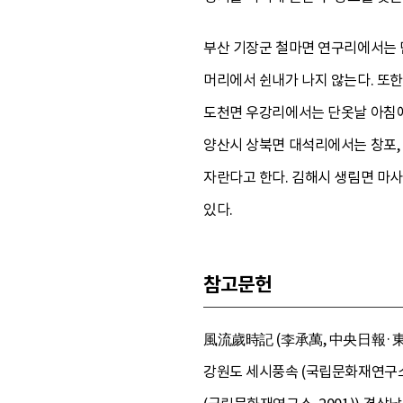
부산 기장군 철마면 연구리에서는 단
머리에서 쉰내가 나지 않는다. 또한
도천면 우강리에서는 단옷날 아침에
양산시 상북면 대석리에서는 창포, 
자란다고 한다. 김해시 생림면 마사
있다.
참고문헌
風流歲時記 (李承萬, 中央日報·東洋放
강원도 세시풍속 (국립문화재연구소, 