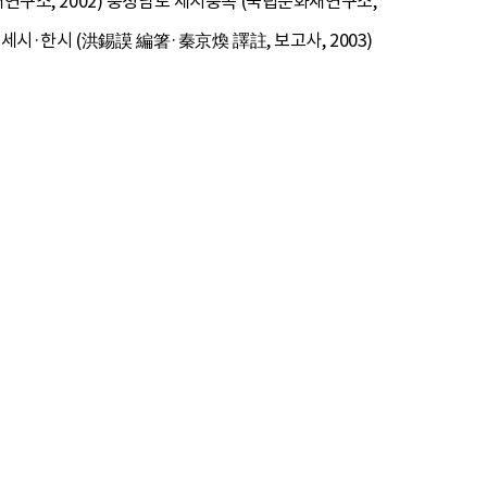
재연구소, 2002) 충청남도 세시풍속 (국립문화재연구소,
·세시·한시 (洪錫謨 編箸·秦京煥 譯註, 보고사, 2003)