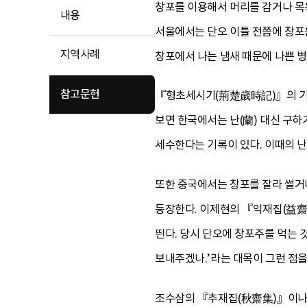
창포를 이용해서 머리를 감거나 목
내용
서울에서는 단오 이틀 전쯤에 창포
지역사례
창포에서 나는 냄새 때문에 나쁜 
참고문헌
『형초세시기(荊楚歲時記)』의 기록
보면 한국에서는 난(蘭) 대신 구
세수한다는 기록이 있다. 이때의 난
또한 중국에서는 창포를 잘라 썰거나
등장한다. 이제현의 『익재집(益齋
띈다. 당시 단오에 창포주를 먹는 
보내주겠나.’라는 대목이 그런 점을
조수삼의 『추재집(秋齋集)』이나