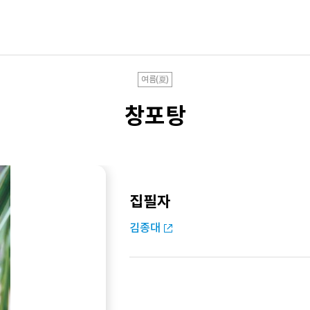
여름(夏)
창포탕
집필자
김종대