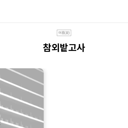
여름(夏)
참외밭고사