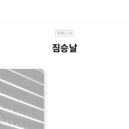
정월(正月)
짐승날