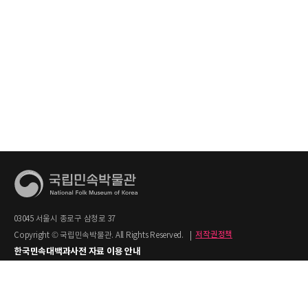
03045 서울시 종로구 삼청로 37
Copyright © 국립민속박물관. All Rights Reserved.
|
저작권정책
한국민속대백과사전 자료 이용 안내
1. 한국민속대백과사전의 텍스트는 공공누리 제2유형(출처명시+상업적 이용금지)을
적용합니다.