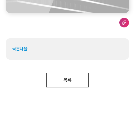
묵은나물
목록