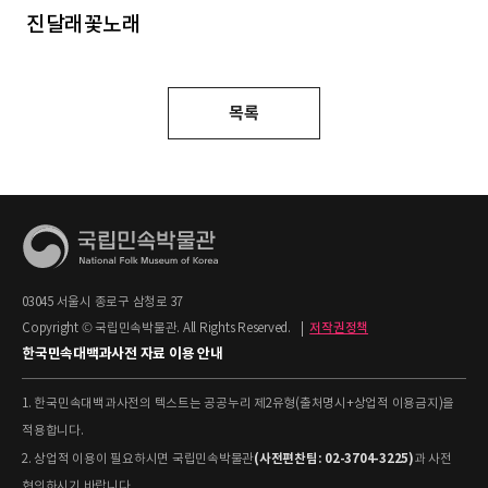
진달래꽃노래
목록
03045 서울시 종로구 삼청로 37
Copyright © 국립민속박물관. All Rights Reserved.
|
저작권정책
한국민속대백과사전 자료 이용 안내
1. 한국민속대백과사전의 텍스트는 공공누리 제2유형(출처명시+상업적 이용금지)을
적용합니다.
(사전편찬팀: 02-3704-3225)
2. 상업적 이용이 필요하시면 국립민속박물관
과 사전
협의하시기 바랍니다.