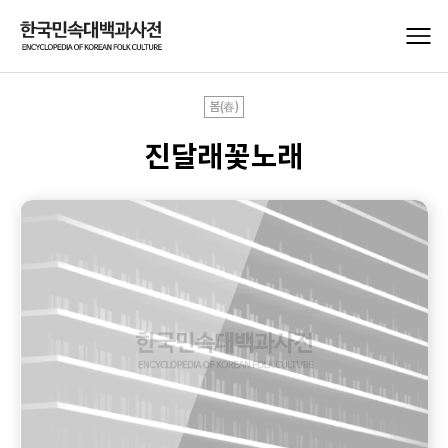
봄(春)
진달래꽃노래