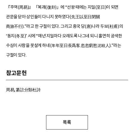
『주역(周易)』 「복괘(復卦)」에 “선왕 때에는 지일(至日)이 되면
관문을 닫아 상인들이 다니지 못하였다(先王以至日閉關
商旅不行).”라고 한 구절이 있다. 그리고 중국 당(唐)나라 두보(杜甫)의
‘동지(冬至)’ 시에 “매년 지일마다 오래도록 나그네 되니 홀연히 궁색한
수심이 사람을 못살게 하네(年年至日長爲客 忽忽窮愁泥殺人).”라는
구절이 있다.
참고문헌
周易, 纂註分類杜詩
목록