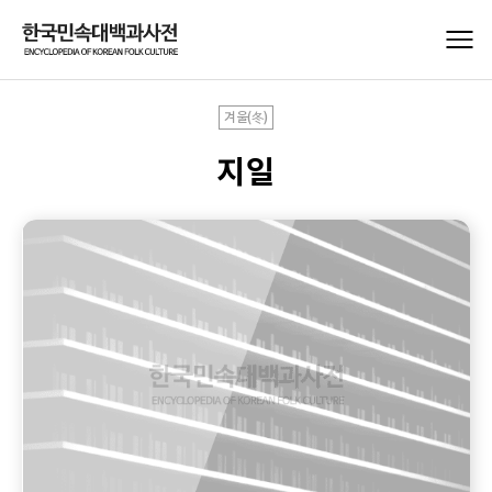
겨울(冬)
지일