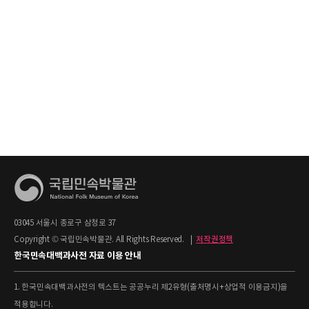
03045 서울시 종로구 삼청로 37
Copyright © 국립민속박물관. All Rights Reserved.
|
저작권정책
한국민속대백과사전 자료 이용 안내
1. 한국민속대백과사전의 텍스트는 공공누리 제2유형(출처명시+상업적 이용금지)을
적용합니다.