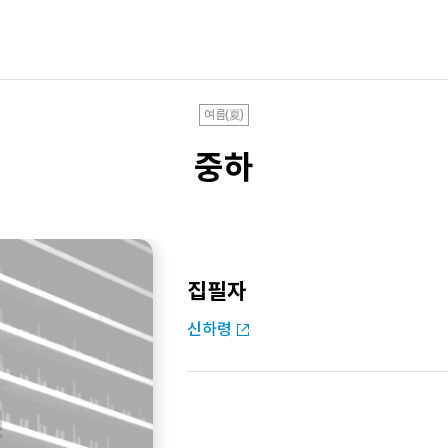
여름(夏)
중하
집필자
신하령