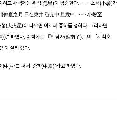
중하고 새벽에는 위성(危星)이 남중한다. …… 소서(小暑)가
진다(仲夏之月 日在東井 昏亢中 旦危中. …… 小暑至
화성(大火星)이 나오면 이로써 중하를 정하라. 그리하면
)).” 하였다. 이밖에도 『회남자(淮南子)』의 「시칙훈
용이 실려 있다.
)자를 써서 ‘중하(中夏)’라고 하였다.