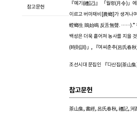
『예기(禮記)』 「월령(月令)」에서
참고문헌
이르고 버마재비[農螂]가 생겨나며
螳螂生 鵙始鳴 反舌無聲. ……).”
백성은 더욱 흩어져 농사를 지을 것
(時則訓)」, 『여씨춘추(呂氏春秋
조선시대 문집인 『다산집(茶山集)
참고문헌
茶山集, 書經, 呂氏春秋, 禮記, 