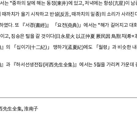
는 “중하의 달에 해는 동정(東井)에 있고, 저녁에는 항성(亢星)이 남
 때까치가 울기 시작하고 반설(反舌, 때까치의 일종)의 소리가 사라
 하였다. 또 『서경(書經)』 「요전(堯典)」에서는 “해가 길어지고 대
이고, 짐승은 털을 갈 것이다(日永星火 以正仲夏 厥民因 鳥獸치(希+革
)』의 「십이기(十二紀)」 맹하기(孟夏紀)에도 「월령」과 비슷한 내
』과 『하서선생전집(河西先生全集)』에서는 5월을 가리켜 가운데 중(中
河西先生全集, 淮南子