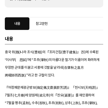
내용
참고문헌
내용
중국 위(魏)나라 조식(曹植)의 『조자건집(曹子建集)』 권1에 수록된
‘이사부(離思賦)’에 “조추(肇秋)의 아름다운 절기가 이름이여 화려하게
무장한 군대를 이끌고 서풍에 깃발을 날리네(在肇秋之嘉月
將曜師而西旗).”라고 한 구절이 있다.
『어정패문재광군방보(御定佩文齋廣群芳譜)』 「천시보(天時譜)」
7월조(七月條)에 양원제(梁元帝)의 『찬요(簒要)』를 재인용하여
“7월을 맹추(孟秋), 수추(首秋), 초추(初秋), 상추(上秋), 조추(肇秋),