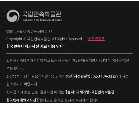
03045 서울시 종로구 삼청로 37
Copyright © 국립민속박물관. All Rights Reserved.
|
저작권정책
한국민속대백과사전 자료 이용 안내
1. 한국민속대백과사전의 텍스트는 공공누리 제2유형(출처명시+상업적 이용금지)을
적용합니다.
(사전편찬팀: 02-3704-3225)
2. 상업적 이용이 필요하시면 국립민속박물관
과 사전
협의하시기 바랍니다.
[출처: 표제어명–국립민속박물관
3. 사전의 내용을 인용·활용하실 때에는 '
한국민속대백과사전]
' 형식으로 출처를 표시해 주시기 바랍니다.
4. 사진 및 동영상은 개별 저작권 정보가 상이할 수 있으므로, 이용 전 반드시 저작권
정보를 확인하시기 바랍니다.
유물과학과(031-580-
5. 국립민속박물관 소장 사진의 원본 자료 활용을 원하시면,
5877)
로 문의하시기 바랍니다.