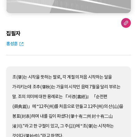
집필자
홍성훈
조(肇)는 시작을 뜻하는 말로, 각 계절의 처음 시작하는 달을
가리키는데 조추(肇秋)는 가을의 시작인 음력 7월을 달리 부르는
말. 조의 의미에 대한 용례로는 『서경(書經)』 「순전편
(舜典篇)」에 “12주(州)를 처음으로 만들고 12주(州)의 산(山)을
봉표(封表)하며 내를 깊이 파셨다(肇十有二州 封十有二山
濬川).”라고 한 구절이 있고, 그 주(註)에 “조(肇)는 시작하는
것이다(肇始也).”라고 하였다.