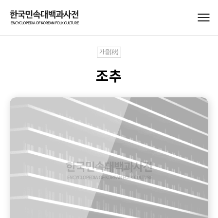
가을(秋)
조추