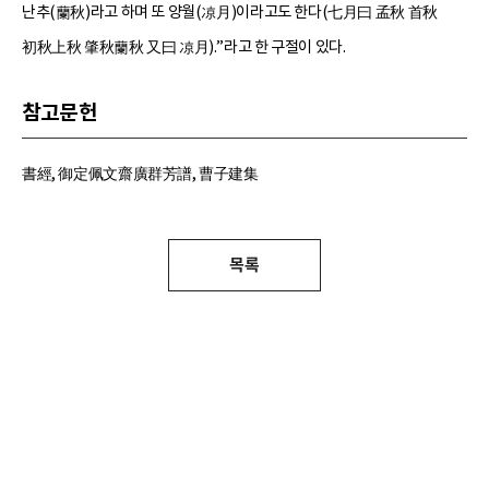
난추(蘭秋)라고 하며 또 양월(凉月)이라고도 한다(七月曰 孟秋 首秋
初秋上秋 肇秋蘭秋 又曰 凉月).”라고 한 구절이 있다.
참고문헌
書經, 御定佩文齋廣群芳譜, 曹子建集
목록