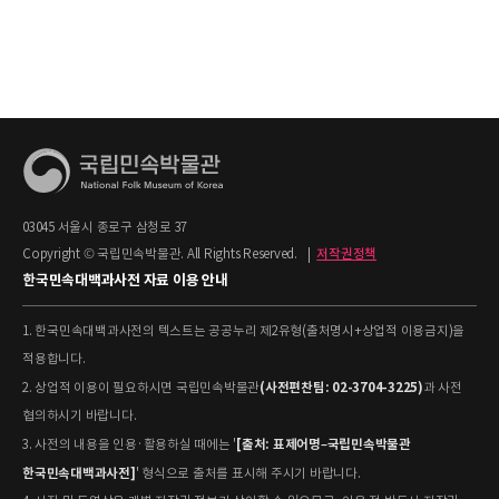
03045 서울시 종로구 삼청로 37
Copyright © 국립민속박물관. All Rights Reserved.
|
저작권정책
한국민속대백과사전 자료 이용 안내
1. 한국민속대백과사전의 텍스트는 공공누리 제2유형(출처명시+상업적 이용금지)을
적용합니다.
(사전편찬팀: 02-3704-3225)
2. 상업적 이용이 필요하시면 국립민속박물관
과 사전
협의하시기 바랍니다.
[출처: 표제어명–국립민속박물관
3. 사전의 내용을 인용·활용하실 때에는 '
한국민속대백과사전]
' 형식으로 출처를 표시해 주시기 바랍니다.