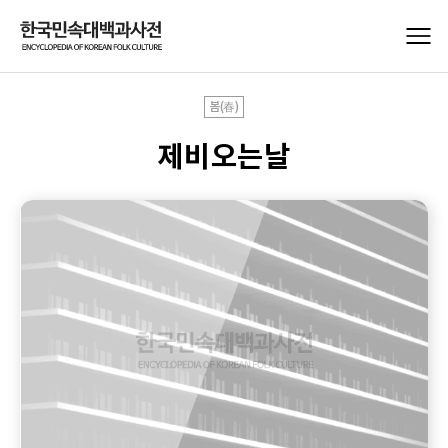
봄(春)
제비오는날