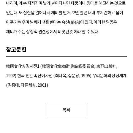
내리며, 계속 지저귀며 낮게 날아다니면 태풍이나 장마를 예고하는 것으로
믿는다. 또 삼짇날 일어나서 제비를 먼저 보면 일년 내내 부지런하고 몸이
아주 가벼우며 날쌔게 생활한다는 속신(俗信)이 있다. 이러한 믿음은
제비가 주는 상징적 관련성에서 비롯된 것이라 할 수 있다.
참고문헌
韓國文化상징사전1 (韓國文化象徵辭典編纂委員會, 東亞出版社,
1992) 한국 민간 속신어사전 (최래옥, 집문당, 1995) 우리문화의 상징세계
(김종대, 다른세상, 2001)
목록