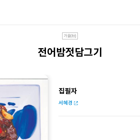
가을(秋)
전어밤젓담그기
집필자
서혜경