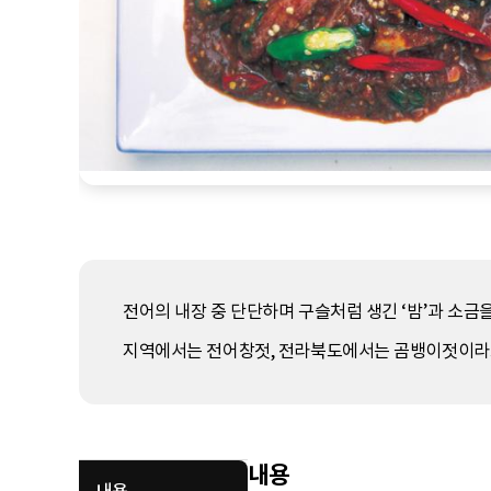
전어의 내장 중 단단하며 구슬처럼 생긴 ‘밤’과 소금을
지역에서는 전어창젓, 전라북도에서는 곰뱅이젓이라고
내용