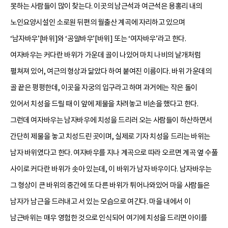
못하는 사람들이 많이 찾는다. 이곳의 남근석과 여근석은 용홍리 내의
노인요양시설인 소로원 뒤편의 월출산 계곡에 자리하고 있으며
‘남자바우’[바위]와 ‘공알바우’[바위] 또는 ‘여자바우’라고 한다.
여자바우는 커다란 바위가 가운데 골이 나있어 마치 나비의 날개처럼
펼쳐져 있어, 여근의 형상과 닮았다 하여 붙여진 이름이다. 바위 가운데의
골 끝은 평평한데, 이곳을 자궁의 입구라고 하며 과거에는 작은 돌이
있어서 치성을 드릴 때 이 앞에 제물을 차려놓고 비손을 했다고 한다.
그런데 여자바우는 남자바우에 치성을 드리러 오는 사람들이 하산하면서
간단히 제물을 놓고 치성드린 곳이며, 실제로 기자 치성을 드리는 바위는
남자 바위였다고 한다. 여자바우를 지나 계곡으로 따라 오르면 계곡 옆 수풀
사이로 커다란 바위가 솟아 있는데, 이 바위가 남자 바우이다. 남자바우는
그 형상이 큰 바위의 중간에 또 다른 바위가 튀어나와있어 마을 사람들은
남자가 남근을 드러내고 서 있는 모습으로 여긴다. 마을 내에서 이
남근바위는 매우 영험한 것으로 인식되어 여기에 치성을 드리면 아이를