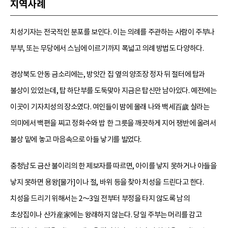
지역사례
치성기자는 전국적인 분포를 보인다. 이는 의례를 주관하는 사람이 주부나
부부, 또는 무당에서 스님에 이르기까지 폭넓고 의례 방법도 다양하다.
경상북도 안동 금소리에는, 방앗간 집 옆의 양조장 정자 뒤 절터에 탑과
불상이 있었는데, 탑 하단부를 도둑맞아 지금은 탑신만 남아있다. 예전에는
이곳이 기자치성의 장소였다. 여인들이 밤에 몰래 나와 백세百歲 살라는
의미에서 백편을 찌고 정화수와 밥 한 그릇을 깨끗하게 지어 쟁반에 올려서
불상 밑에 놓고 마음속으로 아들 낳기를 빌었다.
충청남도 금산 불이리의 한 제보자를 따르면, 아이를 낳지 못하거나 아들을
낳지 못하면 용왕[물가]이나 절, 바위 등을 찾아 치성을 드린다고 한다.
치성을 드리기 위해서는 2～3일 전부터 부정을 타지 않도록 남의
초상집이나 산가産家에는 왕래하지 않는다. 당일 주부는 머리를 감고