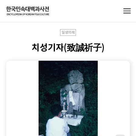
일생의례
치성기자(致誠祈子)