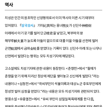
역사
치성은 인간의 원초적인 신앙행위로서 이미 역사의 이른 시기 때부터
있어왔다. 『
삼국유사
』 기이紀異에는 웅녀熊女가 신단수神檀樹
아래에서 아기 갖기를 빌어 단군檀君을 낳았고, 북부여의 왕
해부루解夫婁가 늙도록 아들이 없으므로 대를 이을 아들을 산천에 빌어
곤연鯤淵에서 금와金蛙를 얻었다는 기록이 있다. 신단수 아래 또는 나무나
산천에서 빌었다는 행위는 모두 치성기자에 해당된다.
고소설에도 치성기자에 관한 내용이 등장한다. <춘향전>에서 “월매가
춘향을 얻기 위해 지리산 정상에 제단을 쌓아놓고 산신에게 빌었다.”라는
내용이나 <심청전>에서 “곽씨부인이 석불미륵과 태상노군 후토부인에게
정성껏 빌어 심청을 얻었다.”라는 내용은 모두 치성기자와 관련되어 있다.
영웅소설 <유충열전>에서. “유씨 부인이 삼칠일목욕재계를 한 다음,
제물을 준비해 남악산南岳山(지리산)에 들어가 형산산신에게 빌어 충렬을