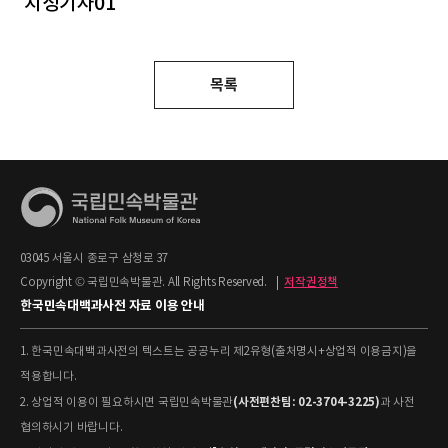
치성기자01
목록
03045 서울시 종로구 삼청로 37
Copyright © 국립민속박물관. All Rights Reserved.
|
저작권정책
한국민속대백과사전 자료 이용 안내
1. 한국민속대백과사전의 텍스트는 공공누리 제2유형(출처명시+상업적 이용금지)을
적용합니다.
(사전편찬팀: 02-3704-3225)
2. 상업적 이용이 필요하시면 국립민속박물관
과 사전
협의하시기 바랍니다.