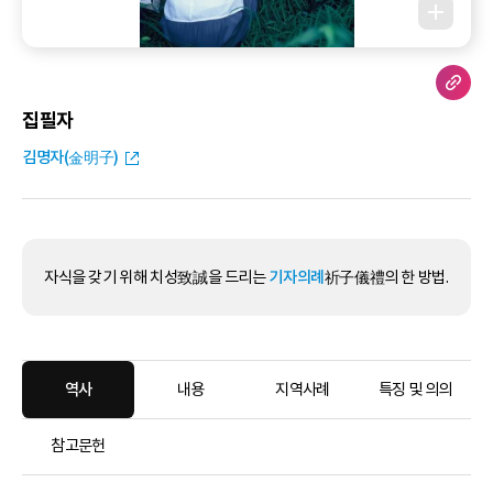
집필자
김명자(金明子)
자식을 갖기 위해 치성致誠을 드리는
기자의례
祈子儀禮의 한 방법.
역사
내용
지역사례
특징 및 의의
참고문헌