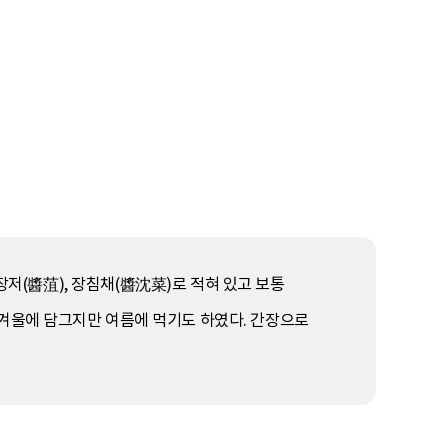
장저(醬菹), 장침채(醬沈菜)로 적혀 있고 보통
 겨울에 담그지만 여름에 먹기도 하였다. 간장으로