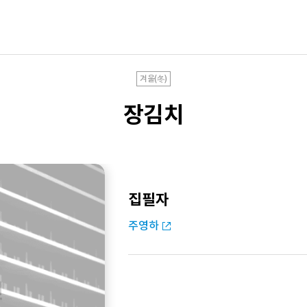
겨울(冬)
장김치
집필자
주영하