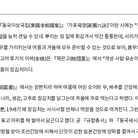
『동국이상국집(東國李相國集)』 ‘가포육영(家圃六詠)’이란 시에는 “청
을 능히 견딜 수 있네. 뿌리는 땅 밑에 휘감겨서 약간 통통한데, 서리가
 무를 가리키는데 여름과 겨울에 모두 준비할 수 있는 것으로 보아, 봄무
고려 후기의 이색(李穡)은 『목은고(牧隱藁)』에서 “개성 사람 유순이 우
일종의 장김치이다.
閤叢書)』에서는 장짠지라 하여 여름에 어린 오이와 무, 배추를 간장에
 미나리, 생강, 고추로 장김치를 담그는데 겨울에 주로 먹는다고 하였다
뿐, 19세기 때 장김치는 사시사철 언제나 먹었을 것으로 여겨진다. 그
석이, 표고 따위를 채 썰어서 담근다고 했다. 곧 『규합총서』와 『동국세
 영향을 받아 조선간장에 비해서 단맛이 강한 일본간장에 양파를 절여서 