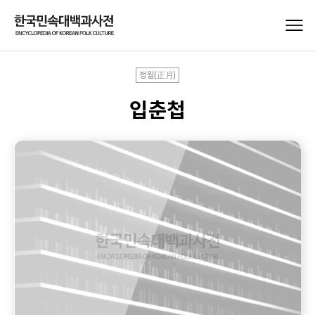
정월(正月)
입춘첩