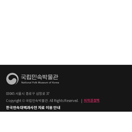
03045 서울시 종로구 삼청로 37
Copyright © 국립민속박물관. All Rights Reserved.
|
저작권정책
한국민속대백과사전 자료 이용 안내
1. 한국민속대백과사전의 텍스트는 공공누리 제2유형(출처명시+상업적 이용금지)을
적용합니다.