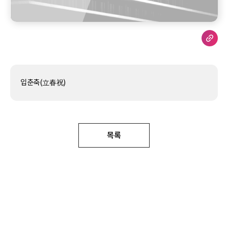
입춘축(立春祝)
목록