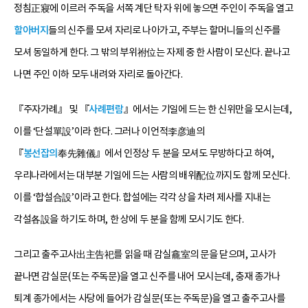
정침正寢에 이르러 주독을 서쪽 계단 탁자 위에 놓으면 주인이 주독을 열고
할아버지
들의 신주를 모셔 자리로 나아가고, 주부는 할머니들의 신주를
모셔 동일하게 한다. 그 밖의 부위祔位는 자제 중 한 사람이 모신다. 끝나고
나면 주인 이하 모두 내려와 자리로 돌아간다.
『주자가례』 및 『
사례편람
』에서는 기일에 드는 한 신위만을 모시는데,
이를 ‘단설單設’이라 한다. 그러나 이언적李彦迪의
『
봉선잡의
奉先雜儀』에서 인정상 두 분을 모셔도 무방하다고 하여,
우리나라에서는 대부분 기일에 드는 사람의 배위配位까지도 함께 모신다.
이를 ‘합설合設’이라고 한다. 합설에는 각각 상을 차려 제사를 지내는
각설各設을 하기도 하며, 한 상에 두 분을 함께 모시기도 한다.
그리고 출주고사出主告祀를 읽을 때 감실龕室의 문을 닫으며, 고사가
끝나면 감실문(또는 주독문)을 열고 신주를 내어 모시는데, 충재 종가나
퇴계 종가에서는 사당에 들어가 감실문(또는 주독문)을 열고 출주고사를