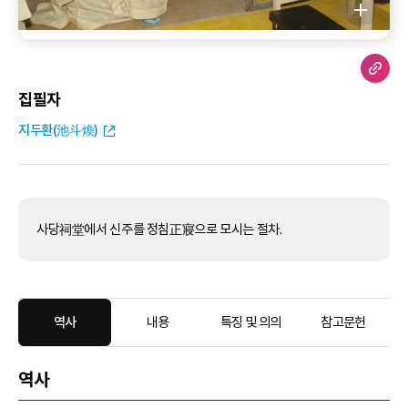
집필자
지두환(池斗煥)
사당祠堂에서 신주를 정침正寢으로 모시는 절차.
역사
내용
특징 및 의의
참고문헌
역사