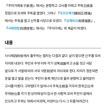
『주자가례朱子家禮』에서는 분향하고 고사를 아뢰고 주독主櫝을
정침으로 모셔와 주독을 열었다. 그러나 『
국조오례의
國朝五禮儀』
에서는 주독을 열고 신주를 사당으로 모셨다. 『
상례비요
喪禮備要』,
『
사례편람
四禮便覽』에서는 『주자가례』와 똑같이 하였다.
내용
사시제四時祭에서 출주하는 절차는 다음과 같다. 날이 밝으면 신주를 모셔
자리로 내온다. 주인과 주부 이하 각기 성복成服하고 손을 씻고 사당
앞으로 가 서열에 따라 서되 삭망朔望의 의식대로 한다. 자리가 정돈되면
문을 열고 발을 걷는다. 주인이 동쪽 계단으로 올라 분향하고 꿇어앉아
고사를 아뢴다. 구부렸다가 일어나서 주독主櫝을 거두어 정위正位와
부위祔位를 각기 한 상자에 담아 집사 한 사람씩 모셔 주인이 앞에서
인도하고 주부는 뒤에서 따르며, 어린이는 다시 그 뒤를 따라간다.