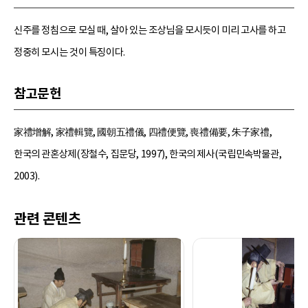
신주를 정침으로 모실 때, 살아 있는 조상님을 모시듯이 미리 고사를 하고
정중히 모시는 것이 특징이다.
참고문헌
家禮增解, 家禮輯覽, 國朝五禮儀, 四禮便覽, 喪禮備要, 朱子家禮,
한국의 관혼상제(장철수, 집문당, 1997), 한국의 제사(국립민속박물관,
2003).
관련 콘텐츠