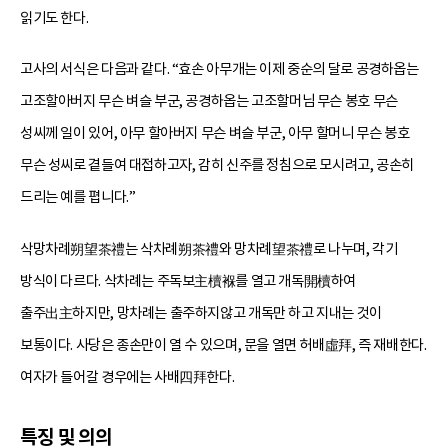
읽기도 한다.
고사의 서식은 다음과 같다. “효손 아무개는 이제 중순의 달로 공경하옵는
고조할아버지 무슨 벼슬 부군, 공경하옵는 고조할머님 무슨 봉호 무슨
성씨께 일이 있어, 아무 할아버지 무슨 벼슬 부군, 아무 할머니 무슨 봉호
무슨 성씨로 곁들여 대접하고자, 감히 신주를 정침으로 모시려고, 공손히
드리는 예를 폅니다.”
삭망차례朔望茶禮는 삭차례朔茶禮와 망차례望茶禮로 나누며, 각기
방식이 다르다. 삭차례는 주독보主櫝褓를 열고 개독開櫝하여
출주出主하지만, 망차례는 출주하지않고 개독만 하고 지내는 것이
보통이다. 사당은 종손만이 열 수 있으며, 문을 열면 허배虛拜, 즉 재배한다.
여자가 들어갈 경우에는 사배四拜한다.
특징 및 의의