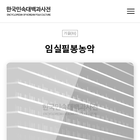
가을(秋)
임실필봉농악