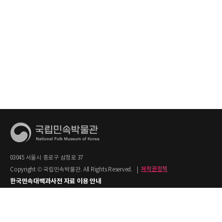
03045 서울시 종로구 삼청로 37
Copyright © 국립민속박물관. All Rights Reserved.
|
저작권정책
한국민속대백과사전 자료 이용 안내
1. 한국민속대백과사전의 텍스트는 공공누리 제2유형(출처명시+상업적 이용금지)을
적용합니다.