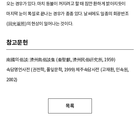
오는 경우가 있다. 마치 등불이 꺼지려고 할 때 잠깐 환하게 밝아지듯이
마지막 눈이 폭설로 끝나는 경우가 종종 있다. 날씨에도 일종의 회광반조
(回光返照)의 현상이 일어나는 것이다.
참고문헌
南國의 俗談: 濟州島俗談集 (秦聖麒, 濟州民俗硏究所, 1959)
속담명언사전 (권천학, 풀잎문학, 1999) 제주속담사전 (고재환, 민속원,
2002)
목록