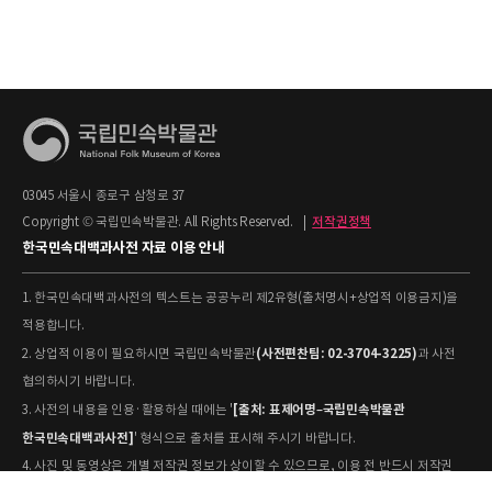
03045 서울시 종로구 삼청로 37
Copyright © 국립민속박물관. All Rights Reserved.
|
저작권정책
한국민속대백과사전 자료 이용 안내
1. 한국민속대백과사전의 텍스트는 공공누리 제2유형(출처명시+상업적 이용금지)을
적용합니다.
(사전편찬팀: 02-3704-3225)
2. 상업적 이용이 필요하시면 국립민속박물관
과 사전
협의하시기 바랍니다.
[출처: 표제어명–국립민속박물관
3. 사전의 내용을 인용·활용하실 때에는 '
한국민속대백과사전]
' 형식으로 출처를 표시해 주시기 바랍니다.
4. 사진 및 동영상은 개별 저작권 정보가 상이할 수 있으므로, 이용 전 반드시 저작권