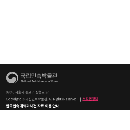
03045 서울시 종로구 삼청로 37
Copyright © 국립민속박물관. All Rights Reserved.
|
저작권정책
한국민속대백과사전 자료 이용 안내
1. 한국민속대백과사전의 텍스트는 공공누리 제2유형(출처명시+상업적 이용금지)을
적용합니다.