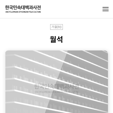
가을(秋)
월석