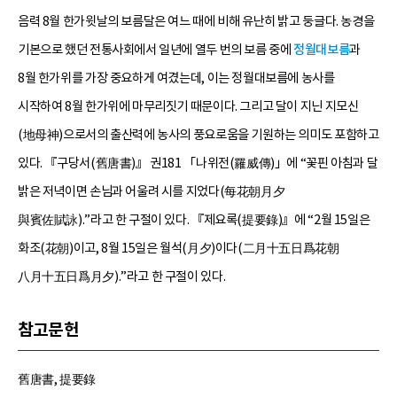
음력 8월 한가윗날의 보름달은 여느 때에 비해 유난히 밝고 둥글다. 농경을
기본으로 했던 전통사회에서 일년에 열두 번의 보름 중에
정월대보름
과
8월 한가위를 가장 중요하게 여겼는데, 이는 정월대보름에 농사를
시작하여 8월 한가위에 마무리짓기 때문이다. 그리고 달이 지닌 지모신
(地母神)으로서의 출산력에 농사의 풍요로움을 기원하는 의미도 포함하고
있다. 『구당서(舊唐書)』 권181 「나위전(羅威傳)」에 “꽃핀 아침과 달
밝은 저녁이면 손님과 어울려 시를 지었다(每花朝月夕
與賓佐賦詠).”라고 한 구절이 있다. 『제요록(提要錄)』에 “2월 15일은
화조(花朝)이고, 8월 15일은 월석(月夕)이다(二月十五日爲花朝
八月十五日爲月夕).”라고 한 구절이 있다.
참고문헌
舊唐書, 提要錄