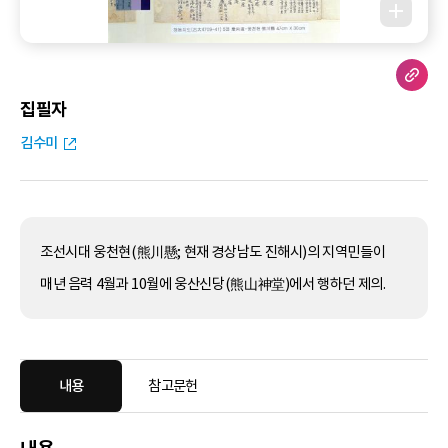
집필자
김수미
조선시대 웅천현(熊川懸; 현재 경상남도 진해시)의 지역민들이
매년 음력 4월과 10월에 웅산신당(熊山神堂)에서 행하던 제의.
내용
참고문헌