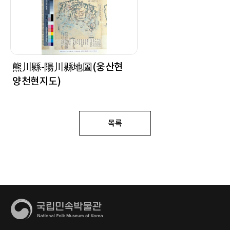
熊川縣-陽川縣地圖(웅산현
양천현지도)
목록