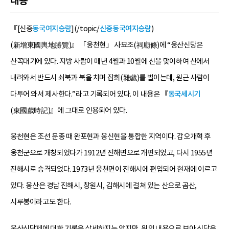
내용
『[신증
동국여지승람
](/topic/
신증동국여지승람
)
(新增東國輿地勝覽)』 「웅천현」 사묘조(祠廟條)에 “웅산신당은
산꼭대기에 있다. 지방 사람이 매년 4월과 10월에 신을 맞이하여 산에서
내려와서 반드시 쇠북과 북을 치며 잡희(雜戱)를 벌이는데, 원근 사람이
다투어 와서 제사한다.”라고 기록되어 있다. 이 내용은 『
동국세시기
(東國歲時記)』에 그대로 인용되어 있다.
웅천현은 조선 문종 때 완포현과 웅신현을 통합한 지역이다. 갑오개혁 후
웅천군으로 개칭되었다가 1912년 진해면으로 개편되었고, 다시 1955년
진해시로 승격되었다. 1973년 웅천면이 진해시에 편입되어 현재에 이르고
있다. 웅산은 경남 진해시, 창원시, 김해시에 걸쳐 있는 산으로 곰산,
시루봉이라고도 한다.
웅산신당제에 대한 기록은 상세하지는 않지만, 위의 내용으로 보아 신당은