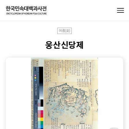
여름(夏)
웅산신당제