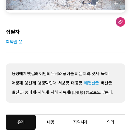
집필자
최덕원
용왕에게 뱃길과 어민의 무사와 풍어를 비는 제의. 갯제·둑제·
어장제·용신제·용왕먹인다·서낭굿·대동굿·
배연신굿
·배신굿·
별신굿·풍어제·사해제·사해 사독제(四瀆祭) 등으로도 부른다.
유래
내용
지역사례
의의