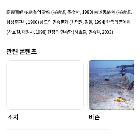
高麗圖經 多島海의 堂祭 (崔德源, 學文社, 1983) 南道民俗考 (崔德源,
삼성출판사, 1990) 남도의 민속문화 (최덕원, 밀알, 1994) 한국의 풍어제
(하효길, 대원사, 1998) 현장의 민속학 (하효길, 민속원, 2003)
관련 콘텐츠
소지
비손