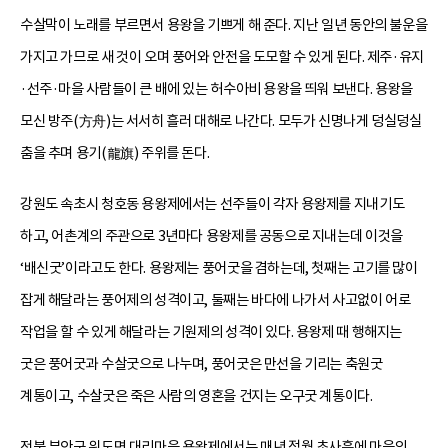
수살막이 노래를 부르면서 용왕을 기쁘게 해 준다. 지난 일년 동안의 불운을
가지고 가므로 새 것이 오며 풍어와 안전을 도모할 수 있게 된다. 제주·유지
·선주·마을 사람들이 큰 배에 있는 허수아비 용왕을 띄워 보낸다. 용왕을
모신 방주(方舟)는 서서히 흘러 대해로 나간다. 모두가 신명나게 덩실덩실
춤을 추며 용기(龍旗) 주위를 돈다.
강원도 속초시 청호동 용왕제에서는 선주들이 각자 용왕제를 지내기도
하고, 어촌계의 주관으로 3년마다 용왕제를 공동으로 지내는데 이것을
‘배신굿’이라고도 한다. 용왕제는 풍어굿을 겸하는데, 첫째는 고기를 많이
잡게 해달라는 풍어제의 성격이고, 둘째는 바다에 나가서 사고없이 어로
작업을 할 수 있게 해달라는 기원제의 성격이 있다. 용왕제 때 행해지는
굿은 풍어굿과 수살굿으로 나누며, 풍어굿은 만선을 기리는 축원굿
계통이고, 수살굿은 죽은 사람의 영혼을 건지는 오구굿 계통이다.
전북 부안군 위도면 대리마을 용왕제에서는 매년 정월 초사흘에 마을의