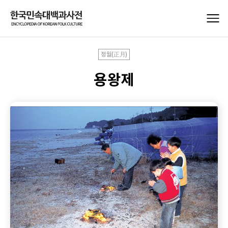
정월(正月)
용왕제