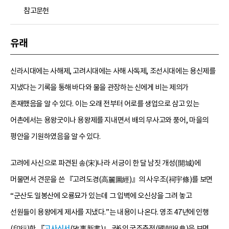
참고문헌
유래
신라시대에는 사해제, 고려시대에는 사해 사독제, 조선시대에는 용신제를
지냈다는 기록을 통해 바다와 물을 관장하는 신에게 비는 제의가
존재했음을 알 수 있다. 이는 오래 전부터 어로를 생업으로 삼고 있는
어촌에서는 용왕굿이나 용왕제를 지내면서 배의 무사고와 풍어, 마을의
평안을 기원하였음을 알 수 있다.
고려에 사신으로 파견된 송(宋)나라 서긍이 한 달 남짓 개성(開城)에
머물면서 견문을 쓴 『고려도경(高麗圖經)』의 사우조(祠宇條)를 보면
“군산도 일봉산에 오룡묘가 있는데 그 입벽에 오신상을 그려 놓고
선원들이 용왕에게 제사를 지냈다.”는 내용이 나온다. 영조 47년에 인행
(印行)한 『
고사신서
(攷事新書)』 권6의 국조축전(國朝祝典)을 보면