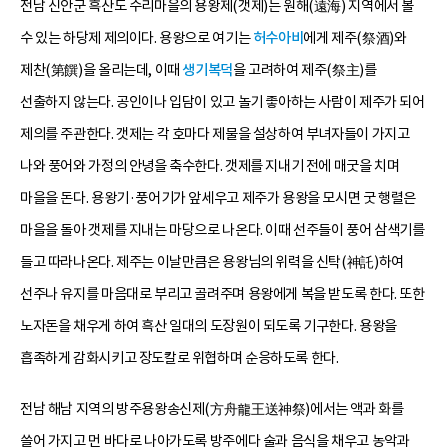
전남 신안군 흑산도 수리마을의 용왕제(갯제)는 원해(遠海) 지역에서 볼
수 있는 하당제 제의이다. 용왕으로 여기는
허수아비
에게 제주(祭酒)와
제찬(第饌)을 올리는데, 이때
생기복덕
을 고려하여 제주(祭主)를
선출하지 않는다. 공인이나 입담이 있고 놀기 좋아하는 사람이 제주가 되어
제의를 주관한다. 갯제는 각 호마다 제물을 설상하여 부녀자들이 가지고
나와 풍어와 가정의 안녕을 축수한다. 갯제를 지내기 전에 매굿을 치며
마을을 돈다. 용왕기·풍어기가 앞세우고 제주가 용왕을 모시면 굿 행렬은
마을을 돌아 갯제를 지내는 마당으로 나온다. 이때 선주들이 풍어 삼색기를
들고 따라나온다. 제주는 이날만큼은 용왕님의 위력을 신탁(神託)하여
선주나 유지를 마음대로 부리고 골려주며 용왕에게 복을 받도록 한다. 또한
노자돈을 채우게 하여 흑산 일대의 도장원이 되도록 기구한다. 용왕을
흡족하게 감화시키고 장도칼로 위협하며 순응하도록 한다.
전남 해남 지역의 방주용왕송신제(方舟龍王送神祭)에서는 액과 화를
쓸어 가지고 먼 바다로 나아가도록 방주에다 술과 음식을 채우고 농악과