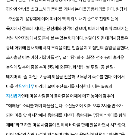
평안과 안녕을 빌고 그해의 풍어를 기원하는 마을공동제의를 연다. 원당제
·주산돌기·용왕제에 이어 띠배에 액 띄워 보내기 순으로 진행되는데
육지에서 정초에 지내는 당산제와 성격이 같으며, 띠배에 액 띄워 보내기는
서남 해안지방에서도 흔히 볼 수 있는 형태이다. 섣달이 되면 대리사람들은
동네 어귀에 왼새끼에 백지 조각을 매단 인줄을 치고 잡인의 출입을 금한다.
초사흗날 이른 아침 기잡이를 선두로 무당·화주·화장·선주 등이 흥겨운
농악에 맞추어 춤을 추며 원당에 오른다. 회식밥·쌀 두 말·콩 한 말·
돼지머리·술·과일·포 등의 제물을 진설하고 무당이 축수를 한다. 이어서
마을 앞
당산나무
아래에 모여 주산돌기를 시작한다. 이는 일종의
지신밟기
인데 마을 사람들이 동아줄을 어깨에 메고 농악에 맞추어
“에해용” 소리를 하며 마을을 돈다. 주산돌기에 이어 오후 2시쯤 만조가
되면 마을 앞 백사장에서 용왕제를 지낸다. 용왕제는 무당이 “바다를 향해
재배”라고 하면 마을 사람들이 일제히 바다를 향해 절을 하면서 시작한다.
이어 무당의 춤과 사설이 계속되며 여인들은 용왕님에게 먹일 ‘회식밥’을