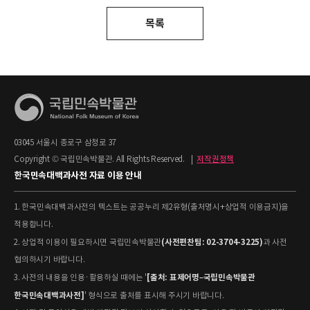
목록
03045 서울시 종로구 삼청로 37
Copyright © 국립민속박물관. All Rights Reserved.
|
저작권정책
한국민속대백과사전 자료 이용 안내
1. 한국민속대백과사전의 텍스트는 공공누리 제2유형(출처명시+상업적 이용금지)을
적용합니다.
(사전편찬팀: 02-3704-3225)
2. 상업적 이용이 필요하시면 국립민속박물관
과 사전
협의하시기 바랍니다.
[출처: 표제어명–국립민속박물관
3. 사전의 내용을 인용·활용하실 때에는 '
한국민속대백과사전]
' 형식으로 출처를 표시해 주시기 바랍니다.