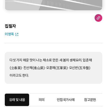
집필자
이영옥
다섯 가지 매운 맛이 나는 채소로 만든 새 봄의 생채요리. 입춘채
(立春菜)·진산채(進山菜)·오훈채(五葷菜)·오신반(五辛盤)
이라고도 한다.
유래 및 내용
의의
인접국가사례
참고문헌