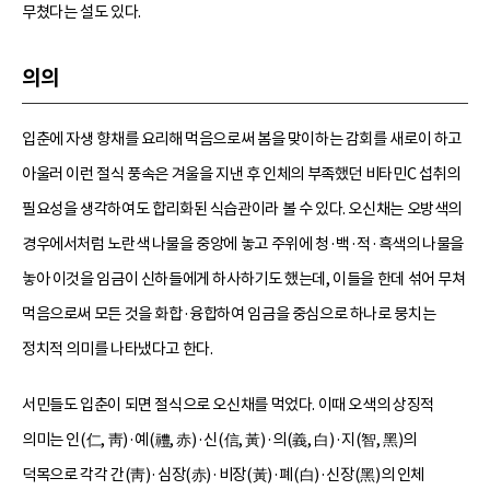
무쳤다는 설도 있다.
의의
입춘에 자생 향채를 요리해 먹음으로써 봄을 맞이하는 감회를 새로이 하고
아울러 이런 절식 풍속은 겨울을 지낸 후 인체의 부족했던 비타민C 섭취의
필요성을 생각하여도 합리화된 식습관이라 볼 수 있다. 오신채는 오방색의
경우에서처럼 노란색 나물을 중앙에 놓고 주위에 청·백·적·흑색의 나물을
놓아 이것을 임금이 신하들에게 하사하기도 했는데, 이들을 한데 섞어 무쳐
먹음으로써 모든 것을 화합·융합하여 임금을 중심으로 하나로 뭉치는
정치적 의미를 나타냈다고 한다.
서민들도 입춘이 되면 절식으로 오신채를 먹었다. 이때 오색의 상징적
의미는 인(仁, 靑)·예(禮, 赤)·신(信, 黃)·의(義, 白)·지(智, 黑)의
덕목으로 각각 간(靑)·심장(赤)·비장(黃)·폐(白)·신장(黑)의 인체