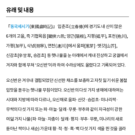
유래 및 내용
『
동국세시기
(東國歲時記)』 입춘조(立春條)에 경기도 내 산이 많은
6개의 고을, 즉 기협육읍 [畿狹六邑; 양근(陽根), 지평(砥平), 포천(抱川),
가평(加平), 삭녕(朔寧), 연천(連川)]에서 움파[葱芽]·멧갓[山芥],
신감초[辛甘草, 승검초] 등 햇나물을 눈 아래에서 캐내 진상하고 궁궐에서
겨자와 함께 무쳐 ‘오신반’이라 하여 수라상에도 올렸다고 기록되어 있다.
오신반은 겨우내 결핍되었던 신선한 채소를 보충하고 자칫 잃기 쉬운 봄철
입맛을 돋우는 햇나물 무침이었다. 오신반의 다섯 가지 생채에 대하여는
시대와 지방에 따라 다르나, 오신채로 움파·산갓·승검초·미나리싹·
무싹의 다섯 가지 또는 파·마늘·달래·무릇·부추와 같이 자극성이 강한
여덟 가지 나물(파·마늘·자총이·달래·평지·부추·무릇, 미나리의 새로
돋아난 싹이나 새순) 가운데 황·적·청·흑·백 다섯 가지 색을 띈 것을 골라