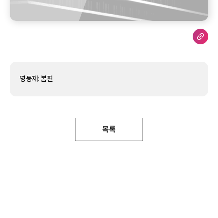
영등제: 봄편
목록