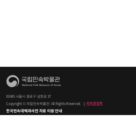
03045 서울시 종로구 삼청로 37
Copyright © 국립민속박물관. All Rights Reserved.
|
저작권정책
한국민속대백과사전 자료 이용 안내
1. 한국민속대백과사전의 텍스트는 공공누리 제2유형(출처명시+상업적 이용금지)을
적용합니다.