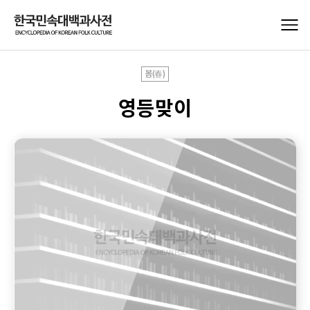
봄(春)
영등맞이