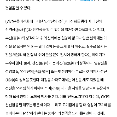
것임을 알 수 있다.
{영감본풀이신화에 나타난 영감신의 성격} 이 신화를 통하여 이 신의
신격성(神格性)과 인격성을 알 수 있는데 열거하면 다음과 같다. 첫째,
부신(富神)의 성격이다. 위의 신화에는 설명이 없으나 일반 설화에는 이
신을 잘 모시면 안 되는 일이 없이 돈을 크게 벌게 해주고, 실수로 모시는
것을 게을리 하면 집 네 귀에 불을 붙여 일시에 망하게 한다는 이야기가
무수히 많다. 둘째, 선신(船神)과 풍어신(豊漁神)의 성격이다. 영감신을
성앙일월, 영감선앙[令監船王] 또는 뱃선앙이라 부르는 것 자체가 선신
(船神)의 성격을 뜻한다. 대정읍 가파도에서는 어선을 새로 지었을 때
선신을 모셔 앉히기 위하여 소미[小巫]나 마을 사람을 영감으로 분장시켜
청해 모셔 앉히는 모의적 행사를 한다. 이를 ‘선왕노리개’라 하는데, 영감이
선신임을 말해주는 좋은 예이다. 그리고 고기잡이를 할 때 영감이 고기떼를
몰아다주어 잘 잡히게 한다는 풍어신의 성격을 드러내는 것이다. 셋째,