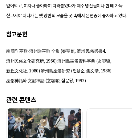
얻어먹고, 여자나 좋아하여 따라붙었다가 제주 명산물이나 한 배 가득
싣고서야 떠나가는 옛 양반의 모습을 굿 속에서 은연중에 풍자하고 있다.
참고문헌
南國의 巫歌-濟州道巫歌 全集 (秦聖麒, 濟州 民俗叢書4,
濟州民俗文化硏究所, 1960) 濟州島巫俗資料事典 (玄容駿,
新丘文化社, 1980) 濟州島巫俗硏究 (현용준, 集文堂, 1986)
巫俗神話와 文獻神話 (玄容駿, 집문당, 1992)
관련 콘텐츠