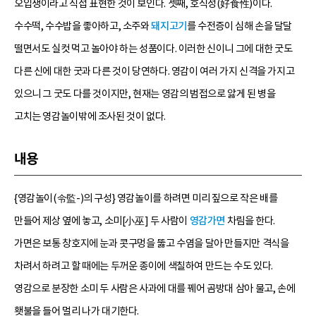
오입쟁이라고 직접 표현한 것이 보인다. 셋째, 호식성(好食性)이다.
수수떡, 수수밥을 좋아하고, 소주와
돼지고기
를 수전증이 심해 손을 달달
떨면서도 실컷 먹고 놀아야 하는 성품이다. 이러한 신이니 그에 대한 굿도
다른 신에 대한 굿과 다른 것이 당연하다. 영감이 여러 가지 신격을 가지고
있으니 그 굿도 다를 것이지만, 현재는 영감의 범접으로 앓게 된 병을
고치는 영감놀이밖에 조사된 것이 없다.
내용
{영감놀이(令監-)의 구성} 영감놀이를 하려면 미리 짚으로 작은 배를
만들어 제상 옆에 놓고, 소미[小巫] 두 사람이
영감가면
차림을 한다.
가면은 보통 창호지에 눈과 콧구멍을 뚫고 수염을 달아 만들지만 격식을
차려서 하려고 할 때에는 두꺼운 종이에 색칠하여 만드는 수도 있다.
영감으로 분장한 소미 두 사람은 사과에 대를 꿰어 곰방대 삼아 물고, 손에
횃불을 들어 멀리 나가 대기한다.