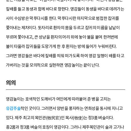
짚배를 들고 동생과 함께 바다로 향한다. 영감들이 동생을 바다로 데려가는
사이 수심방은 막푸다시를 한다. 막푸다시란 마지막으로 범접한 잡귀를
쫓아내는 제차이다. 돗자리로 환자의 몸을 두르고 잡귀의 이름을 낱낱이
부르며 쫓아내고, 큰 성냥을 환자의 머리 위에 놓아 불을 붙여 한꺼번에
불이 타올라 잡귀들을 도망가게 한 후 환자는 방에 들어가 누워버린다.
그러면 영감들은 바다에 짚배를 띄워 떠가도록 하여 영감 일행이 배를 타고
가버리는 것을 모의적으로 실현하면 영감놀이는 끝이 난다.
의의
영감놀이는 호색적인 도깨비가 여인에게 따라붙어 준 병을 고치는
유감주술
적인 굿이다. 그러면서 양반을 풍자하는 연희성을 동시에 지니고
있다. 제주 최고의 목민관(牧民官)인 목사(牧使)는 정3품 벼슬이다.
종2품과 정3품 벼슬의 호칭이 영감이다. 그러니 제주목민관이 술과 고기나