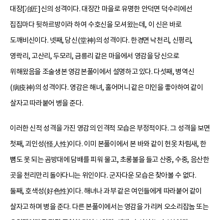
대장[冶匠]신의 성격이다. 대장간 마을로 유명한 안덕면 덕수리에선
집집마다 뒷하르방이라 하여 수호신을 모셔왔는데, 이 신은 바로
도깨비신이다. 넷째, 당신(堂神)의 성격이다. 한경면 낙천리, 신평리,
영락리, 고산리, 두모리, 금릉리 같은 마을에서 영감을 당신으로
위해왔음을 조술생본 영감본풀이에서 설명하고 있다. 다섯째, 병역신
(病疫神)의 성격이다. 영감은 해녀, 홀어머니 같은 미인을 좋아하여 같이
살자고 따라붙어 병을 준다.
이러한 신적 성격을 가진 영감의 인격적 모습은 부정적이다. 그 성격을 보면
첫째, 괴인성(怪人性)이다. 이미 본풀이에서 본 바와 같이 헌옷 차림새, 한
뼘도 못 되는 곰방대에 담배를 피워 물고, 초롱불을 들고 산중, 수중, 음산한
곳을 천리만리 돌아다니는 위인이다. 군자다운 모습은 찾아볼 수 없다.
둘째, 호색성(好色性)이다. 해녀나 과부 같은 여인들에게 따라붙어 같이
살자고 하며 병을 준다. 다른 본풀이에서는 영감을 가리켜 오소리잡놈 또는