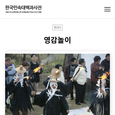
봄(春)
영감놀이