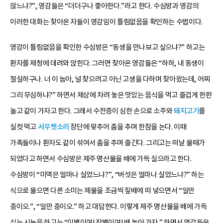
않느냐?”, 영감들은 “더더구나 좋아한다.”라고 한다. 수심방과 영감의
이러한 대화는 찾아온 자들이 영감임이 틀림없음을 확인하는 수법이다.
영감이 틀림없음을 확인한 수심방은 “동생을 만나보고 싶으냐?” 하고는
환자를 제청에 데려와 앉힌다. 그러면 찾아온 영감들은 “하하, 내 동생이
절실하구나. 너 이 놈아, 널 찾으려고 아닌 고생을 다하며 찾아왔는데, 어찌
그리 무심하냐?” 하면서 제상에 차려 놓은 맛있는 음식을 먹고 즐겁게 한판
놀고 같이 가자고 한다. 그래서 수전증이 심한 손으로 소주와
돼지고기
를
실컷 먹고
서우젯소리
장단에 맞추어 춤을 추며 한참을 논다. 이때
가족들이나 환자도 같이 섞여서 춤을 추며 즐긴다. 그리고는 떠날 물때가
되었다고 하면서 수심방은 제주 명산물을 배에 가득 실으라고 한다.
수심방이 “미역은 얼마나 실었느냐?”, “버섯은 얼마나 실었느냐?” 하는
식으로 물으면 다른 소미는 제물을 조금씩 짚배에 떠 넣으면서 “일만
층이오.”, “일만 층이오.” 하고 대답한다. 이렇게 제주 명산물을 배에 가득
싣는 시늉을 하고는 “이별이여! 작별이여! 배 놓아 가자.” 하면서 영감들은