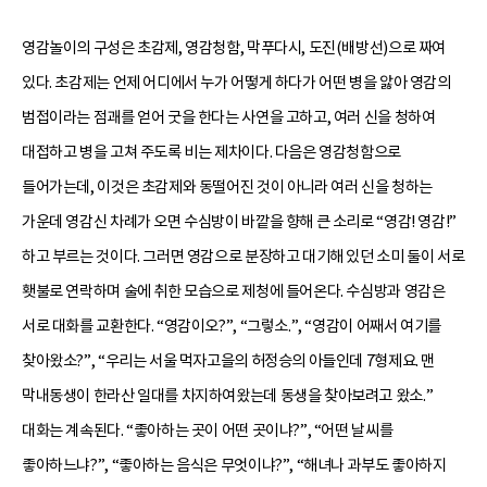
영감놀이의 구성은 초감제, 영감청함, 막푸다시, 도진(배방선)으로 짜여
있다. 초감제는 언제 어디에서 누가 어떻게 하다가 어떤 병을 앓아 영감의
범접이라는 점괘를 얻어 굿을 한다는 사연을 고하고, 여러 신을 청하여
대접하고 병을 고쳐 주도록 비는 제차이다. 다음은 영감청함으로
들어가는데, 이것은 초감제와 동떨어진 것이 아니라 여러 신을 청하는
가운데 영감신 차례가 오면 수심방이 바깥을 향해 큰 소리로 “영감! 영감!”
하고 부르는 것이다. 그러면 영감으로 분장하고 대기해 있던 소미 둘이 서로
횃불로 연락하며 술에 취한 모습으로 제청에 들어온다. 수심방과 영감은
서로 대화를 교환한다. “영감이오?”, “그렇소.”, “영감이 어째서 여기를
찾아왔소?”, “우리는 서울 먹자고을의 허정승의 아들인데 7형제요. 맨
막내동생이 한라산 일대를 차지하여왔는데 동생을 찾아보려고 왔소.”
대화는 계속된다. “좋아하는 곳이 어떤 곳이냐?”, “어떤 날씨를
좋아하느냐?”, “좋아하는 음식은 무엇이냐?”, “해녀나 과부도 좋아하지