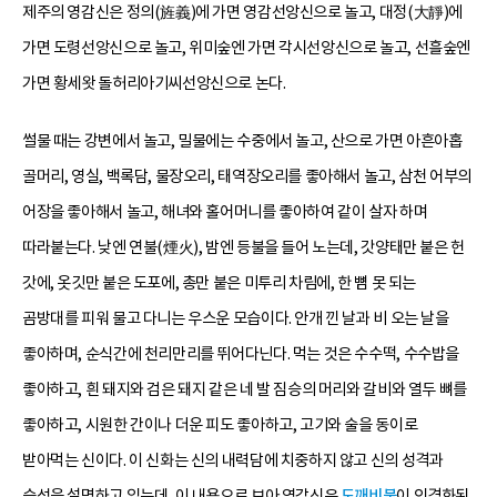
제주의 영감신은 정의(旌義)에 가면 영감선앙신으로 놀고, 대정(大靜)에
가면 도령선앙신으로 놀고, 위미숲엔 가면 각시선앙신으로 놀고, 선흘숲엔
가면 황세왓 돌허리아기씨선앙신으로 논다.
썰물 때는 강변에서 놀고, 밀물에는 수중에서 놀고, 산으로 가면 아흔아홉
골머리, 영실, 백록담, 물장오리, 태역장오리를 좋아해서 놀고, 삼천 어부의
어장을 좋아해서 놀고, 해녀와 홀어머니를 좋아하여 같이 살자 하며
따라붙는다. 낮엔 연불(煙火), 밤엔 등불을 들어 노는데, 갓양태만 붙은 헌
갓에, 옷깃만 붙은 도포에, 총만 붙은 미투리 차림에, 한 뼘 못 되는
곰방대를 피워 물고 다니는 우스운 모습이다. 안개 낀 날과 비 오는 날을
좋아하며, 순식간에 천리만리를 뛰어다닌다. 먹는 것은 수수떡, 수수밥을
좋아하고, 흰 돼지와 검은 돼지 같은 네 발 짐승의 머리와 갈비와 열두 뼈를
좋아하고, 시원한 간이나 더운 피도 좋아하고, 고기와 술을 동이로
받아먹는 신이다. 이 신화는 신의 내력담에 치중하지 않고 신의 성격과
습성을 설명하고 있는데, 이 내용으로 보아 영감신은
도깨비불
이 인격화된