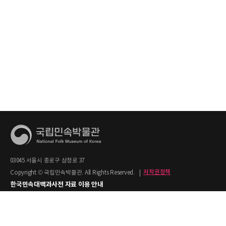
03045 서울시 종로구 삼청로 37
Copyright © 국립민속박물관. All Rights Reserved.
|
저작권정책
한국민속대백과사전 자료 이용 안내
1. 한국민속대백과사전의 텍스트는 공공누리 제2유형(출처명시+상업적 이용금지)을
적용합니다.