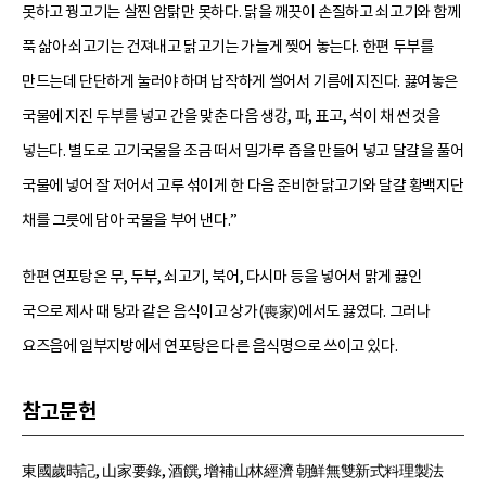
못하고 꿩고기는 살찐 암탉만 못하다. 닭을 깨끗이 손질하고 쇠고기와 함께
푹 삶아 쇠고기는 건져내고 닭고기는 가늘게 찢어 놓는다. 한편 두부를
만드는데 단단하게 눌러야 하며 납작하게 썰어서 기름에 지진다. 끓여놓은
국물에 지진 두부를 넣고 간을 맞춘 다음 생강, 파, 표고, 석이 채 썬 것을
넣는다. 별도로 고기국물을 조금 떠서 밀가루 즙을 만들어 넣고 달걀을 풀어
국물에 넣어 잘 저어서 고루 섞이게 한 다음 준비한 닭고기와 달걀 황백지단
채를 그릇에 담아 국물을 부어 낸다.”
한편 연포탕은 무, 두부, 쇠고기, 북어, 다시마 등을 넣어서 맑게 끓인
국으로 제사 때 탕과 같은 음식이고 상가(喪家)에서도 끓였다. 그러나
요즈음에 일부지방에서 연포탕은 다른 음식명으로 쓰이고 있다.
참고문헌
東國歲時記, 山家要錄, 酒饌, 增補山林經濟 朝鮮無雙新式料理製法