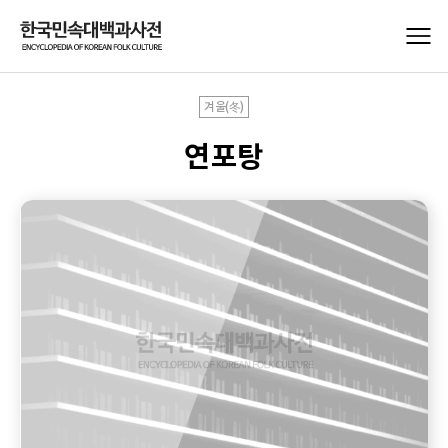
겨울(冬)
연포탕