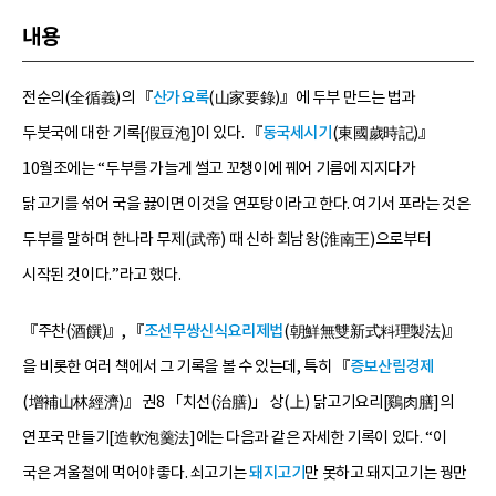
내용
전순의(全循義)의 『
산가요록
(山家要錄)』에 두부 만드는 법과
두붓국에 대한 기록[假豆泡]이 있다. 『
동국세시기
(東國歲時記)』
10월조에는 “두부를 가늘게 썰고 꼬챙이에 꿰어 기름에 지지다가
닭고기를 섞어 국을 끓이면 이것을 연포탕이라고 한다. 여기서 포라는 것은
두부를 말하며 한나라 무제(武帝) 때 신하 회남왕(淮南王)으로부터
시작된 것이다.”라고 했다.
『주찬(酒饌)』, 『
조선무쌍신식요리제법
(朝鮮無雙新式料理製法)』
을 비롯한 여러 책에서 그 기록을 볼 수 있는데, 특히 『
증보산림경제
(增補山林經濟)』 권8 「치선(治膳)」 상(上) 닭고기요리[鷄肉膳]의
연포국 만들기[造軟泡羹法]에는 다음과 같은 자세한 기록이 있다. “이
국은 겨울철에 먹어야 좋다. 쇠고기는
돼지고기
만 못하고 돼지고기는 꿩만