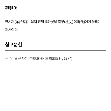
관련어
연시제(年始祭)는 음력 정월 초하룻날 조부(祖父) 2대(代)에게 올리는
제사이다.
참고문헌
새우리말 큰사전 (申瑢澈 外, 三省出版社, 1974)