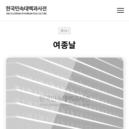
봄(春)
여종날