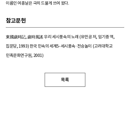
이름인 여종날은 극히 드물게 쓰여 왔다.
참고문헌
東國歲時記, 歲時風謠 우리 세시풍속의 노래 (유만공 저, 임기중 역,
집문당, 1993) 한국 민속의 세계5-세시풍속·전승놀이 (고려대학교
민족문화연구원, 2001)
목록