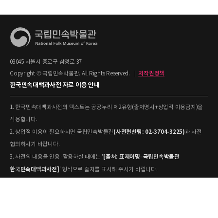
03045 서울시 종로구 삼청로 37
Copyright © 국립민속박물관. All Rights Reserved.
|
저작권정책
한국민속대백과사전 자료 이용 안내
1. 한국민속대백과사전의 텍스트는 공공누리 제2유형(출처명시+상업적 이용금지)을
적용합니다.
(사전편찬팀: 02-3704-3225)
2. 상업적 이용이 필요하시면 국립민속박물관
과 사전
협의하시기 바랍니다.
[출처: 표제어명–국립민속박물관
3. 사전의 내용을 인용·활용하실 때에는 '
한국민속대백과사전]
' 형식으로 출처를 표시해 주시기 바랍니다.
4. 사진 및 동영상은 개별 저작권 정보가 상이할 수 있으므로, 이용 전 반드시 저작권
정보를 확인하시기 바랍니다.
유물과학과(031-580-
5. 국립민속박물관 소장 사진의 원본 자료 활용을 원하시면,