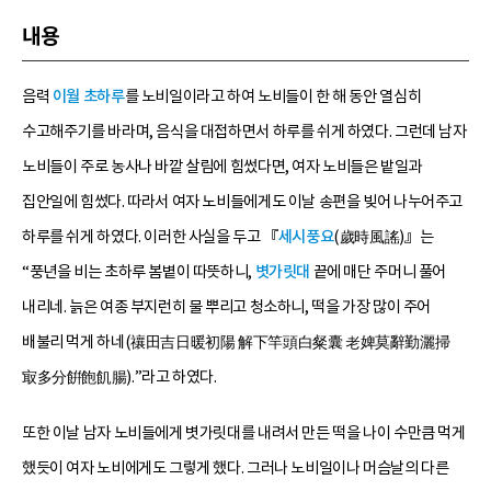
내용
음력
이월 초하루
를 노비일이라고 하여 노비들이 한 해 동안 열심히
수고해주기를 바라며, 음식을 대접하면서 하루를 쉬게 하였다. 그런데 남자
노비들이 주로 농사나 바깥 살림에 힘썼다면, 여자 노비들은 밭일과
집안일에 힘썼다. 따라서 여자 노비들에게도 이날 송편을 빚어 나누어주고
하루를 쉬게 하였다. 이러한 사실을 두고 『
세시풍요
(歲時風謠)』는
“풍년을 비는 초하루 봄볕이 따뜻하니,
볏가릿대
끝에 매단 주머니 풀어
내리네. 늙은 여종 부지런히 물 뿌리고 청소하니, 떡을 가장 많이 주어
배불리 먹게 하네(禳田吉日暖初陽 解下竿頭白粲囊 老婢莫辭勤灑掃
㝡多分餠飽飢腸).”라고 하였다.
또한 이날 남자 노비들에게 볏가릿대를 내려서 만든 떡을 나이 수만큼 먹게
했듯이 여자 노비에게도 그렇게 했다. 그러나 노비일이나 머슴날의 다른