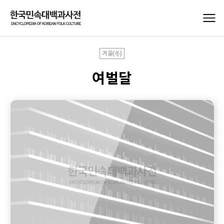
겨울(冬)
여벌달