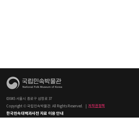
03045 서울시 종로구 삼청로 37
Copyright © 국립민속박물관. All Rights Reserved.
|
저작권정책
한국민속대백과사전 자료 이용 안내
1. 한국민속대백과사전의 텍스트는 공공누리 제2유형(출처명시+상업적 이용금지)을
적용합니다.