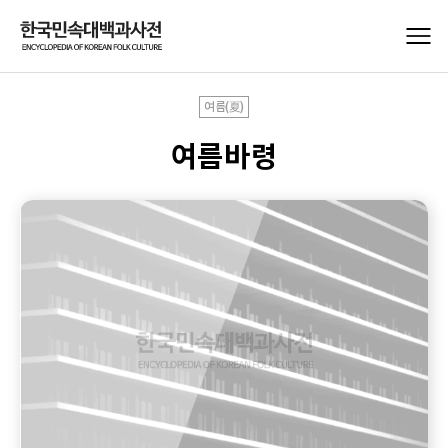
여름(夏)
여름바령