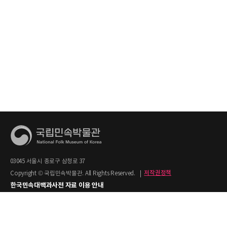
03045 서울시 종로구 삼청로 37
Copyright © 국립민속박물관. All Rights Reserved.
|
저작권정책
한국민속대백과사전 자료 이용 안내
1. 한국민속대백과사전의 텍스트는 공공누리 제2유형(출처명시+상업적 이용금지)을
적용합니다.