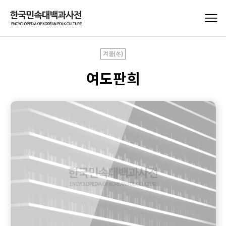
겨울(冬)
여도판희