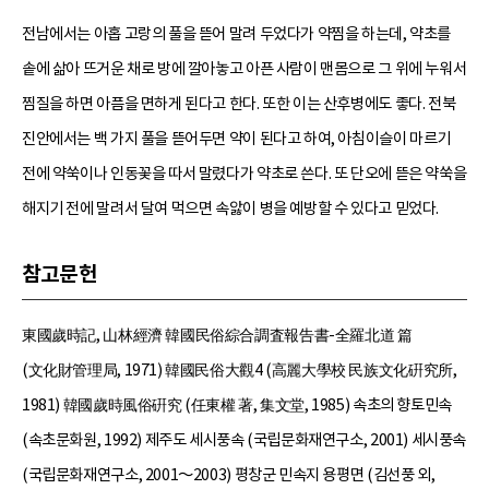
전남에서는 아홉 고랑의 풀을 뜯어 말려 두었다가 약찜을 하는데, 약초를
솥에 삶아 뜨거운 채로 방에 깔아놓고 아픈 사람이 맨몸으로 그 위에 누워서
찜질을 하면 아픔을 면하게 된다고 한다. 또한 이는 산후병에도 좋다. 전북
진안에서는 백 가지 풀을 뜯어두면 약이 된다고 하여, 아침이슬이 마르기
전에 약쑥이나 인동꽃을 따서 말렸다가 약초로 쓴다. 또 단오에 뜯은 약쑥을
해지기 전에 말려서 달여 먹으면 속앓이 병을 예방할 수 있다고 믿었다.
참고문헌
東國歲時記, 山林經濟 韓國民俗綜合調査報告書-全羅北道 篇
(文化財管理局, 1971) 韓國民俗大觀4 (高麗大學校 民族文化硏究所,
1981) 韓國歲時風俗硏究 (任東權 著, 集文堂, 1985) 속초의 향토민속
(속초문화원, 1992) 제주도 세시풍속 (국립문화재연구소, 2001) 세시풍속
(국립문화재연구소, 2001～2003) 평창군 민속지 용평면 (김선풍 외,