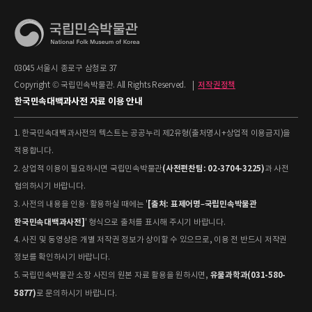
03045 서울시 종로구 삼청로 37
Copyright © 국립민속박물관. All Rights Reserved.
|
저작권정책
한국민속대백과사전 자료 이용 안내
1. 한국민속대백과사전의 텍스트는 공공누리 제2유형(출처명시+상업적 이용금지)을
적용합니다.
(사전편찬팀: 02-3704-3225)
2. 상업적 이용이 필요하시면 국립민속박물관
과 사전
협의하시기 바랍니다.
[출처: 표제어명–국립민속박물관
3. 사전의 내용을 인용·활용하실 때에는 '
한국민속대백과사전]
' 형식으로 출처를 표시해 주시기 바랍니다.
4. 사진 및 동영상은 개별 저작권 정보가 상이할 수 있으므로, 이용 전 반드시 저작권
정보를 확인하시기 바랍니다.
유물과학과(031-580-
5. 국립민속박물관 소장 사진의 원본 자료 활용을 원하시면,
5877)
로 문의하시기 바랍니다.