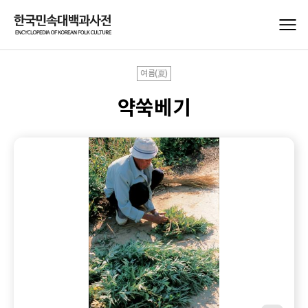
여름(夏)
약쑥베기