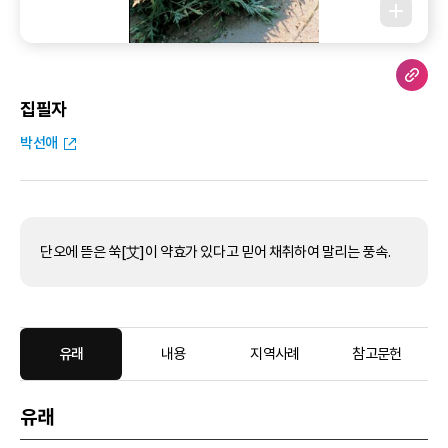
집필자
박선애
단오에 뜯은 쑥[艾]이 약효가 있다고 믿어 채취하여 말리는 풍속.
유래
내용
지역사례
참고문헌
유래