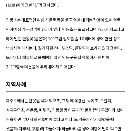
(仙藥)이라고 한다.”라고 하였다.
인동초는 대표적인 여름 식물로 독을 풀고 열을 내리는 작용이 있어 열로
인하여 생기는 감기에 효과가 있다. 인동초는 술로 담그면 효과가 빠르다고
하여 말린 인동꽃(금은화) 100그램 정도를 술 1.8리터에 넣어 한 달 정도
숙성시켜 마시는데, 갖가지 종기나 부스럼, 관절염에 효과가 있다고 한다.
또 감기나 해열제로 쓸 때에는 말린 인동꽃을 살짝 볶아서 한 번에
2~3그램씩 더운물에 우려내어 차로 마신다.
지역사례
제주도에서는 단옷날 쑥과 익모초, 그 밖에 우령선, 녹이초, 오갈피,
삼지구엽초, 천문동, 띠뿌리, 인동꽃 등 아홉 가지 풀을 뜯어 두었다가 삶아
찜을 하면 부녀자의 산후병에 좋다고 한다. 또 겨울에 감기 걸렸을 때
샛불히(띠뿌리, 茅根)와 하늘애기(하눌타리)를 넣어 약탕에 달여 먹으면