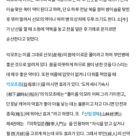
이슬 맞은 쑥이 약이 된다고 하며, 단오 하루 전날 쑥을 뜯어 밤이슬을 맞힌
후 엮어 말려서 산모의 약이나 여러 병의 상처에 두루 쓰기도 한다. 소[牛]
가 난산을 할 때 소등에 약쑥을 놓고 천을 덮은 후 가래로 문지르면
순산한다고 믿었다.
익모초는 이름 그대로 산모(産母)의 몸에 이로운 풀이라고 하여 부인병에
좋은 것으로 알려져 있다. 몸을 따뜻하게 하므로 몸이 냉한 것을 다스리는
데 매우 좋은 약이다. 또한 여름에 입맛이 없거나 더위를 먹었을 때
익모초즙
(益母草汁)을 마시면 효과가 있다. ‘도하세시기속시
(都下歲時紀俗詩)’의 익모초에는 “풀이름 익모라 어찌 그리 기이한고,
단옷날 캐어야 약효가 좋아 아들 낳는 데는 물론이고 차고 다니면 단전과
종옥(種玉)에 뛰어난 효과.”라고 하였다. 또 『
산림경제
(山林經濟)』
제4권에는 『의학입문(醫學入門)』을 인용하여 “자식을 얻고 싶거나
월경(月經)을 고르게 하는데 모두 효과가 있다. 그래서 부인(婦人)의 선약