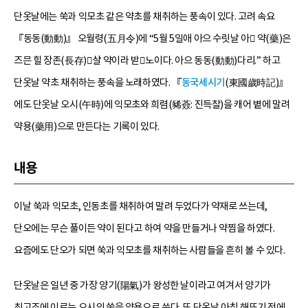
단옷날에는 쑥과 익모초 같은 약초를 채취하는 풍속이 있다. 고려 속요
『동동(動動)』 오월령(五月令)에 “5월 5일애 아으 수릿날 아 약(藥)은
즈믄 힐 장존(長存)샬 약이라 받노이다. 아으 동동(動動)다리.” 하고
단옷날 약초 채취하는 풍속을 노래하였다. 『
동국세시기
(東國歲時記)』
에도 단옷날 오시(午時)에 익모초와 희렴(豨薟: 진득찰)을 캐어 볕에 말려
약용(藥用)으로 만든다는 기록이 있다.
내용
이날 쑥과 익모초, 인동초를 채취하여 말려 두었다가 약재로 쓰는데,
단오에는 무슨 풀이든 약이 된다고 하여 약을 만들거나 약찜을 하였다.
요즘에도 단오가 되면 쑥과 익모초를 채취하는 사람들을 흔히 볼 수 있다.
단옷날은 일년 중 가장 양기(陽氣)가 왕성한 날이라고 여겨서 양기가
최고조에 이르는 오시의 쑥을 약용으로 쓴다. 또 단옷날 아침 해뜨기 전에