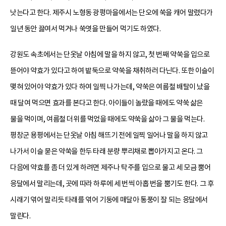
낫는다고 한다. 제주시 노형동 광평마을에서는 단오에 쑥을 캐어 말렸다가
일년 동안 끓여서 먹거나 쑥엿을 만들어 먹기도 하였다.
강원도 속초에서는 단옷날 아침에 말을 하지 않고, 첫 번째 약쑥을 입으로
뜯어야 약효가 있다고 하여 밭둑으로 약쑥을 채취하러 다닌다. 또한 이슬이
맺혀 있어야 약효가 있다 하여 일찍 나가는데, 약쑥은 여름철 배탈이 났을
때 달여 먹으면 효과를 본다고 한다. 아이들이 놀랐을 때에도 약쑥 삶은
물을 먹이며, 여름철 더위를 먹었을 때에도 약쑥을 삶아 그 물을 먹는다.
평창군 용평에서는 단옷날 아침 해뜨기 전에 일찍 일어나 말을 하지 않고
나가서 이슬 묻은 약쑥을 한두 타래 분량 뿌리채로 뽑아가지고 온다. 그
다음에 약효를 좀 더 있게 하려면 제주나 탁주를 입으로 물고 세 모금 뿜어
응달에서 말리는데, 곳에 따라 하루에 세 번씩 아홉 번을 뿜기도 한다. 그 후
시래기 엮어 말리듯 타래를 엮어 기둥에 매달아 통풍이 잘 되는 응달에서
말린다.