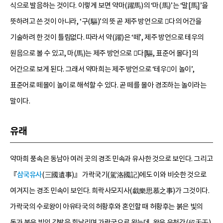
식으로 발음하는 것이다. 이렇게 보면 약마(躍馬)의 ‘마(馬)’는 ‘말[馬]’을
뜻하려고 쓴 것이 아니라, ‘구(驅)’의 뜻 곧 제주 방언으로 다의 어간을
기술하려 한 것이 틀림없다. 따라서 약(躍)은 ‘떼’, 제주 방언으로 테우의
원음으로 볼 수 있고, 마(馬)는 제주 방언으로 다[驅, 표준어 몰다]의
어간으로 보게 된다. 그래서 약마희는 제주 방언으로 ‘테우이 놀이’,
표준어로 떼몰이 놀이로 해석할 수 있다. 곧 떼를 몰아 경조하는 놀이라는
말이다.
유래
약마희 풍속은 동남아 여러 곳의 경조 민속과 유사한 것으로 보인다. 그리고
『
삼국유사
(三國遺事)』 가락국기(駕洛國記)에도 이와 비슷한 것으로
여겨지는 경조 민속이 보인다. 희락사모지사(戱樂思慕之事)가 그것이다.
가락국의 수로왕이 아유타국의 허황후와 혼인할 때 허황후는 붉은 빛의
돛과 붉은 빛의 깃발을 휘날리며 가락국으로 왔는데, 왕은 유천간(留天干)