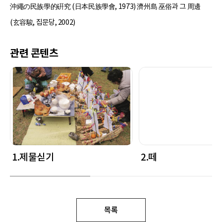
沖繩の民族學的硏究 (日本民族學會, 1973) 濟州島 巫俗과 그 周邊
(玄容駿, 집문당, 2002)
관련 콘텐츠
1.제물싣기
2.떼
목록