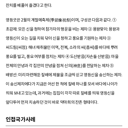
잔치를 베풀어 즐겼다고 한다.
영등굿은 2월의 계절예축제(季節豫祝祭)이며, 구성은 다음과 같다. ①
초감제: 모든 신을 청하여 참가자의 행운을 비는 제차 ② 용왕맞이: 용왕과
영등신이 오는 길을 치워 닦아 신을 청하고 풍요를 기원하는 제차 ③
씨드림(씨점): 해녀 채취물인 미역, 전복, 소라의 씨(좁씨)를 바다에 뿌려
풍요를 빌고, 풍요 여부를 점치는 제차 ④ 도산받음(자손들 산받음): 마을
전체의 안녕과 각 집안의 안녕을 점쳐 신의(神意)를 전달하는 제차 ⑤
배방선: 미리 마련해둔 짚배에 제물을 조금씩 싣고 영등신을 송신하는 제차.
이 송신제차에다가 지금은 어선 한 척에 짚배 하나를 모셔 바다에 나아가
띄워 보내고 있는데, 과거에는 집집이 각각 따로 짚배를 띄워 영등신을
앞다투어 먼저 치송하던 것이 바로 약마희의 잔존 형태이다.
인접국가사례