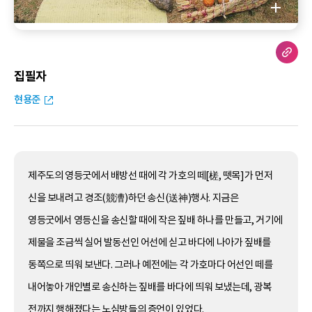
집필자
현용준
제주도의 영등굿에서 배방선 때에 각 가호의 떼[槎, 뗏목]가 먼저
신을 보내려고 경조(競漕)하던 송신(送神)행사. 지금은
영등굿에서 영등신을 송신할 때에 작은 짚배 하나를 만들고, 거기에
제물을 조금씩 실어 발동선인 어선에 싣고 바다에 나아가 짚배를
동쪽으로 띄워 보낸다. 그러나 예전에는 각 가호마다 어선인 떼를
내어놓아 개인별로 송신하는 짚배를 바다에 띄워 보냈는데, 광복
전까지 행해졌다는 노심방들의 증언이 있었다.