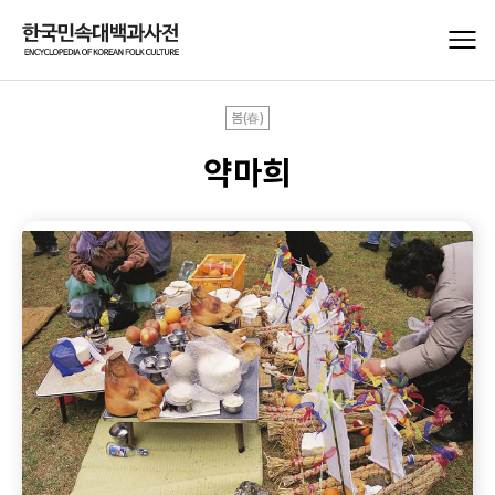
봄(春)
약마희