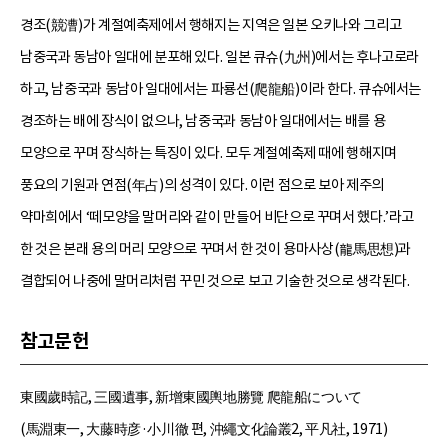
경조(競漕)가 계절예축제에서 행해지는 지역은 일본 오키나와 그리고
남중국과 동남아 일대에 분포해 있다. 일본 큐슈(九州)에서는 후나고로라
하고, 남중국과 동남아 일대에서는 파룡선(爬龍船)이라 한다. 큐슈에서는
경조하는 배에 장식이 없으나, 남중국과 동남아 일대에서는 배를 용
모양으로 꾸며 장식하는 특징이 있다. 모두 계절예축제 때에 행해지며
풍요의 기원과 연점(年占)의 성격이 있다. 이런 점으로 보아 제주의
약마희에서 ‘떼모양을 말머리와 같이 만들어 비단으로 꾸며서 했다.’라고
한 것은 본래 용의 머리 모양으로 꾸며서 한 것이 용마사상(龍馬思想)과
결합되어 나중에 말머리처럼 꾸민 것으로 보고 기술한 것으로 생각된다.
참고문헌
東國歲時記, 三國遺事, 新增東國輿地勝覽 爬龍船について
(馬淵東一, 大藤時彦·小川徹 편, 沖繩文化論叢2, 平凡社, 1971)