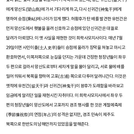
에게 망산도(望山島)에 가서 기다리게 하고, 다시 신귀간(神鬼干)에게
명하여 승점(乘岾)에 나아가 있게 했다. 허황후가 탄 배를 발견한 유천간은
먼저 망산도에서 횃불을 올려 신호하고 승점에 있던 신귀간은 대궐로
달려가 아뢰었다. 이 옛 사실을 재현한 것이 희락사모지사이다. 매년 7월
29일이면 사인이졸(士人吏卒)들이 승점에 올라가 장막을 쳐놓고 마시고
환호하면서, 이쪽저쪽으로 눈길을 던지는 가운데 건장한 청장년들이 좌우
두 편으로 갈라서 망산도로부터 세차게 말을 몰아 달리고, 서로 물에 배를
밀어 띄워서 북쪽을 향하여 고포(古浦) 쪽으로 다투어 달려나간다. 이것은
옛적에 유천간(留天干)과 신귀간(神鬼干)이 왕후가 도래함을 바라보고
임금에게 알리던 일을 재현시킨 자취이다. 이 희락사모지사에서 좌우 두
편의 청장년들이 망산도에서 고포까지 경조 행사를 한 것은 계절예축제
(季節豫祝祭)의 연점(年占)의 성격은 없지만, 경조 민속이 제주도
북쪽으로 한반도의 남해안까지 있었음을 말해준다.