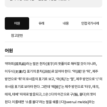
어원
유래
내용
인접국가사례
참고문헌
어원
약마희(躍馬戱)라는 말은 한자(漢字)의 뜻풀이로 해석할 것이 아니라,
이두식(吏讀式) 표기의 훈차(訓借)로 읽어야 한다. ‘약(躍)’은 ‘뛰’, 제주
방언으로 ‘튀’의 유사음의 표기로 보고, ‘마(馬)’는 ‘말’, 제주 방언으로 ‘’의
유사음 표기로 보아야 한다. 그런데 ‘떼[槎]’는 제주 방언으로 ‘터우, 테우,
테위, 테배’ 따위로 발음되고, 은 다의 어간으로 구(驅, 몰다)의 뜻이
된다. 이를테면 ‘소를 몰다’라는 말을 쉐를 다[swerɯl mɐlda]라는