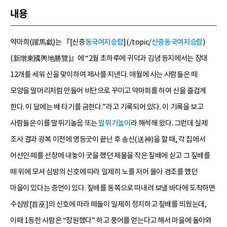
내용
약마희(躍馬戱)는 『[신증
동국여지승람
](/topic/
신증동국여지승람
)
(新增東國輿地勝覽)』에 “2월 초하루에 귀덕과 김녕 등지에서는 장대
12개를 세워 신을 맞이하여 제사를 지낸다. 애월에 사는 사람들은 떼
모양을 말머리처럼 만들어 비단으로 꾸미고 약마희를 하여 신을 즐겁게
한다. 이 달에는 배 타기를 금한다.”라고 기록되어 있다. 이 기록을 보고
사람들은 이를 말뛰기놀음 또는
말뛰기놀이
라 해석해 왔다. 그런데 실제
조사 결과 광복 이전에 영등굿이 끝난 후 송신(送神)을 할 때, 각 집에서
어선인 떼를 선창에 내놓아 굿을 했던 제물을 작은 짚배에 싣고 그 짚배를
떼 위에 모셔 심방의 신호에 따라 일제히 노를 저어 몰아 경조를 했던
마을이 있다는 증언이 있다. 짚배를 동쪽으로 떠내려 보낼 바다에 도착하면
수심방[首巫]의 신호에 따라 떼들이 일제히 정지하고 짚배를 띄웠는데,
이때 1등한 사람은 “장원했다” 하고 풍어를 얻는다고 해서 마을에 돌아와