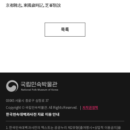
京都雜志, 東國歲時記, 芝峯類說
목록
03045 서울시 종로구 삼청로 37
Copyright © 국립민속박물관. All Rights Reserved.
|
저작권정책
한국민속대백과사전 자료 이용 안내
1. 한국민속대백과사전의 텍스트는 공공누리 제2유형(출처명시+상업적 이용금지)을