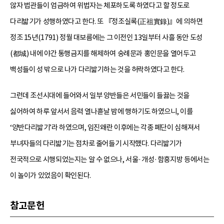
않자 법관들이 엄금하여 위법자는 체포하도록 하였다고 할 정도로
다리밟기가 성행하였다고 한다. 또 『정조실록(正祖實錄)』에 의하면
정조 15년(1791) 정월 대보름에는 그 이전인 13일부터 사흘 동안 도성
(都城) 내에 야간 통행금지를 해제하여 숭례문과 홍인문을 열어두고
백성들이 성 밖으로 나가 다리밟기하는 것을 허락하였다고 한다.
그런데 조선시대에 들어와서 일부 양반들은 서민들이 들끓는 것을
싫어하여 하루 앞서서 음력 열나흗날 밤에 행하기도 하였으니, 이를
‘양반다리밟기’라 하였으며, 임진왜란 이후에는 각종 폐단이 심해져서
부녀자들의 다리밟기는 점차로 줄어들기 시작했다. 다리밟기가
전국적으로 시행되었는지는 알 수 없으나, 서울·개성·함흥지방 등에서는
이 놀이가 있었음이 확인된다.
참고문헌