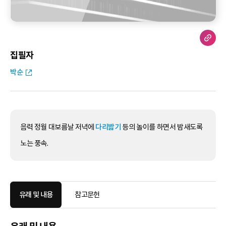
집필자
박순
음력 정월 대보름날 저녁에
다리밟기
등의 놀이를 하면서 밤새도록
노는 풍속.
유래 및 내용
참고문헌