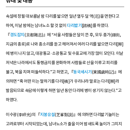
유래 및 내용
속설에 정월 대보름날 밤 다리를 밟으면 일년 열두 달 액(厄)을 면한다고
하여, 이날 밤에는 남녀노소 할 것 없이
다리밟기
[踏橋]를 하였다.
『
경도잡지
(京都雜志)』에 “서울 사람들은 달이 뜬 후, 모두 종가(鍾街,
지금의 종로)로 나와 종소리를 듣고 헤어져서 여러 다리를 밟으면 다리[脚]
에 병이 나지 않고, 대광통교·소광통교 및 수표교에 가장 많이 모인다. 이날
저녁은 나라에서도 통행금지를 완화하여 사람들로 산을 이루고 피리를
불고, 북을 치며 떠들석하다.”고 하였고, 『
동국세시기
(東國歲時記)』에
의하면 “혹 어떤 이는 말하기를 다리[橋]가 우리나라 말로는 다리[脚]라
발음되므로 속담에 이렇게 하면 일년 동안 다리에 병이 생기지 않는다.”고
하였다.
이수광(李睟光)의 『
지봉유설
(芝峯類說)』에 의하면 다리밟기놀이는
고려로부터 시작되었는데, 남녀노소가 줄을 이어 밤새도록 놀이가 그치지