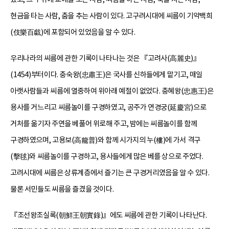
현금을 타는 사람, 춤을 추는 사람이 있다. 고구려시대에 씨름이 기악백희
(伎樂百戱)에 포함되어 있었음을 알 수 있다.
우리나라의 씨름에 관한 기록이 나타나는 것은 『고려사(高麗史)』
(1454)부터이다. 충숙왕(忠肅王)은 국사를 신하들에게 맡기고, 매일
아랫사람들과 씨름에 열중하여 위아래 예절이 없었다. 충혜왕(忠惠王)은
용사를 거느리고 씨름놀이를 구경하였고, 공주가 연경궁(延慶宮)으로
거처를 옮기자 주연을 베풀어 위로해 주고, 밤에는 씨름놀이를 함께
구경하였으며, 고용보(高龍普)와 함께 시가지의 누(樓)에 가서 격구
(擊毬)와 씨름놀이를 구경하고, 용사들에게 많은 베를 상으로 주었다.
고려시대에 씨름은 상류계층에서 즐기는 큰 구경거리였음을 알 수 있다.
물론 서민들도 씨름을 즐겼을 것이다.
『조선왕조실록(朝鮮王朝實錄)』에도 씨름에 관한 기록이 나타난다.