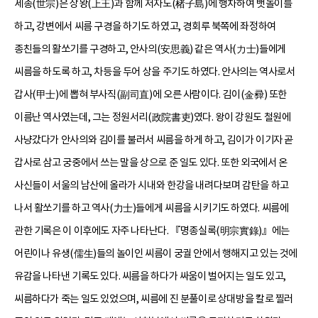
세종(世宗)은 상왕(上王)과 함께 저자도(楮子島)에 행차하여 뱃놀이를
하고, 강변에서 씨름 구경을 하기도 하였고, 경회루 북쪽에 좌정하여
종친들의 활쏘기를 구경하고, 안사의(安思義) 같은 역사(力士)들에게
씨름을 하도록 하고, 차등을 두어 상을 주기도 하였다. 안사의는 역사로서
갑사(甲士)에 뽑혀 부사직(副司直)에 오른 사람이다. 김이(金彛) 또한
이름난 역사였는데, 그는 정원서리(政院書吏)였다. 왕이 강원도 철원에
사냥갔다가 안사의와 김이를 불러서 씨름을 하게 하고, 김이가 이기자 곧
갑사로 삼고 궁중에서 쓰는 말을 상으로 준 일도 있다. 또한 외국에서 온
사신들이 서울의 남산에 올라가 시내와 한강을 내려다보며 감탄을 하고
나서 활쏘기를 하고 역사(力士)들에게 씨름을 시키기도 하였다. 씨름에
관한 기록은 이 이후에도 자주 나타난다. 『명종실록(明宗實錄)』에는
어린이나 유생(儒生)들의 놀이인 씨름이 궁궐 안에서 행해지고 있는 것에
유감을 나타낸 기록도 있다. 씨름을 하다가 싸움이 벌어지는 일도 있고,
씨름하다가 죽는 일도 있었으며, 씨름에 진 분풀이로 상대방을 칼로 찔러