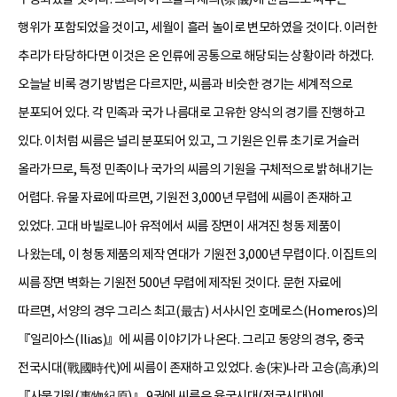
행위가 포함되었을 것이고, 세월이 흘러 놀이로 변모하였을 것이다. 이러한
추리가 타당하다면 이것은 온 인류에 공통으로 해당되는 상황이라 하겠다.
오늘날 비록 경기 방법은 다르지만, 씨름과 비슷한 경기는 세계적으로
분포되어 있다. 각 민족과 국가 나름대로 고유한 양식의 경기를 진행하고
있다. 이처럼 씨름은 널리 분포되어 있고, 그 기원은 인류 초기로 거슬러
올라가므로, 특정 민족이나 국가의 씨름의 기원을 구체적으로 밝혀내기는
어렵다. 유물 자료에 따르면, 기원전 3,000년 무렵에 씨름이 존재하고
있었다. 고대 바빌로니아 유적에서 씨름 장면이 새겨진 청동 제품이
나왔는데, 이 청동 제품의 제작 연대가 기원전 3,000년 무렵이다. 이집트의
씨름 장면 벽화는 기원전 500년 무렵에 제작된 것이다. 문헌 자료에
따르면, 서양의 경우 그리스 최고(最古) 서사시인 호메로스(Homeros)의
『일리아스(Ilias)』에 씨름 이야기가 나온다. 그리고 동양의 경우, 중국
전국시대(戰國時代)에 씨름이 존재하고 있었다. 송(宋)나라 고승(高承)의
『사물기원(事物紀原)』 9권에 씨름은 육국시대(전국시대)에