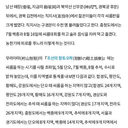
남산 왜장(倭場, 지금의 藝場洞)과 북악산 신무문(神武門, 경복궁 후문)
뒤에서, 경북 김천에서는 직지사(直指寺)에서 젊은이들이 각각 씨름판을
크게 벌였다. 직지사는 구경꾼이 수천 명 몰려들었다고 한다. 충청도에서는
7월 백중과 8월 16일에 씨름대회를 하고 술과 음식을 차려 먹고 즐겼다.
농한기에 피로를 푸느라 이렇게 하는 것이다.
무라야마(村山智順)의 『
조선의 향토오락
(朝鮮の鄕土娛樂)』에는
씨름을 하는 시기를 사월 초파일, 5월 단오, 7월 백중, 8월 추석, 수시로
밝혀 놓았는데, 이를 지역별로 통계를 내보면 다음과 같다. 함경도, 평안도,
황해도, 강원도에서는 단오 때 씨름을 하는 지역이 많고(함경도 24개 지역,
평안도 29개 지역, 황해도 16개 지역, 강원도 7개 지역), 경상도와
전라도에서는 추석 때 씨름을 하는 지역이 많다(경상도 17개 지역, 전라도
26개 지역). 충청도에서는 백중에 9개 지역, 추석에 8개 지역, 서울과
경기도에서는 단오에 8개 지역, 백중에 14개 지역, 추석에 9개 지역에서