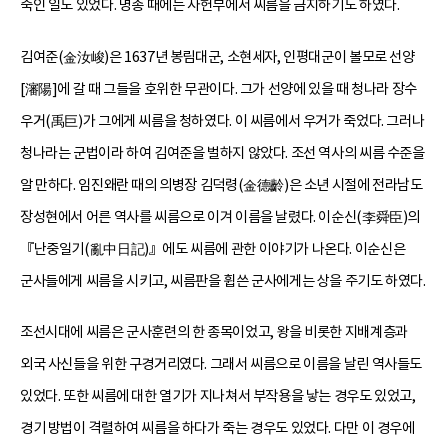
죽인 일도 있었다. 명종 때에는 사헌부에서 씨름을 금지하기도 하였다.
김여준(金汝峻)은 1637년 봉림대군, 소현세자, 인평대군이 볼모로 선양
[瀋陽]에 갈 때 그들을 호위한 무관이다. 그가 선양에 있을 때 청나라 장수
우거(禹巨)가 그에게 씨름을 청하였다. 이 씨름에서 우거가 죽었다. 그러나
청나라는 군법이라 하여 김여준을 벌하지 않았다. 조선 역사의 씨름 수준을
알 만하다. 임진왜란 때의 의병장 김덕령(金德齡)은 소년 시절에 전라남도
장성현에서 어른 역사를 씨름으로 이겨 이름을 날렸다. 이순신(李舜臣)의
『난중일기(亂中日記)』에도 씨름에 관한 이야기가 나온다. 이순신은
군사들에게 씨름을 시키고, 씨름판을 휩쓴 군사에게는 상을 주기도 하였다.
조선시대에 씨름은 군사훈련의 한 종목이었고, 왕을 비롯한 지배계층과
외국 사신들을 위한 구경거리였다. 그래서 씨름으로 이름을 날린 역사들도
있었다. 또한 씨름에 대한 열기가 지나쳐서 부작용을 낳는 경우도 있었고,
경기 방법이 격렬하여 씨름을 하다가 죽는 경우도 있었다. 다만 이 경우에