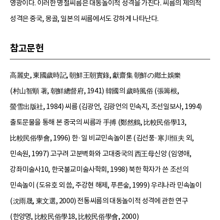
영광이다. 이러한 명절씨름은 대동놀이적 성격을 가진다. 씨름의 제의적
성격은 중국, 몽골, 일본의 씨름에서도 강하게 나타난다.
참고문헌
高麗史, 東國歲時記, 朝鮮王朝實錄, 獻齋集 朝鮮の鄕土娛樂
(村山智順 著, 朝鮮總督府, 1941) 韓國의 歲時風俗 (張籌根,
螢雪出版社, 1984) 씨름 (김광언, 김광언의 민속지, 조선일보사, 1994)
출토문물을 통해 본 중국의 씨름과 手搏 (鄭然鶴, 比較民俗學13,
比較民俗學會, 1996) 한·일 비교민속놀이론 (김선풍·寒川恒夫 외,
민속원, 1997) 고구려 고분벽화와 고대중국의 西王母신앙 (임영애,
강좌미술사10, 한국불교미술사학회, 1998) 북한 학자가 쓴 조선의
민속놀이 (도유호 외 씀, 주강현 해제, 푸른숲, 1999) 우리나라 민속놀이
(沈雨晟, 東文選, 2000) 전통씨름의 대동놀이적 성격에 관한 연구
(한양명, 比較民俗學18, 比較民俗學會, 2000)