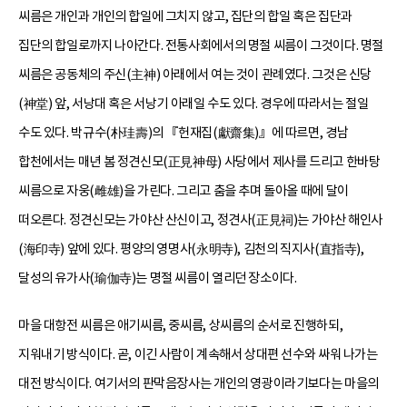
씨름은 개인과 개인의 합일에 그치지 않고, 집단의 합일 혹은 집단과
집단의 합일로까지 나아간다. 전통사회에서의 명절 씨름이 그것이다. 명절
씨름은 공동체의 주신(主神) 아래에서 여는 것이 관례였다. 그것은 신당
(神堂) 앞, 서낭대 혹은 서낭기 아래일 수도 있다. 경우에 따라서는 절일
수도 있다. 박규수(朴珪壽)의 『헌재집(獻齋集)』에 따르면, 경남
합천에서는 매년 봄 정견신모(正見神母) 사당에서 제사를 드리고 한바탕
씨름으로 자웅(雌雄)을 가린다. 그리고 춤을 추며 돌아올 때에 달이
떠오른다. 정견신모는 가야산 산신이고, 정견사(正見祠)는 가야산 해인사
(海印寺) 앞에 있다. 평양의 영명사(永明寺), 김천의 직지사(直指寺),
달성의 유가사(瑜伽寺)는 명절 씨름이 열리던 장소이다.
마을 대항전 씨름은 애기씨름, 중씨름, 상씨름의 순서로 진행하되,
지워내기 방식이다. 곧, 이긴 사람이 계속해서 상대편 선수와 싸워 나가는
대전 방식이다. 여기서의 판막음장사는 개인의 영광이라기보다는 마을의