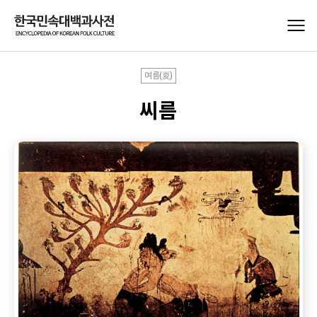
여름(夏)
씨름