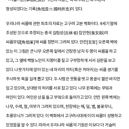
형성되었다는 기록(角抵昔六 國時所造)이 있다.
우리나라 씨름에 관한 최초의 자료는 고구려 고분 벽화이다. 4세기 말에
조성된 것으로 추정되는 중국 길림성(吉林省) 집안현(集安縣)의
씨름무덤[角抵塚]에 씨름 장면이 그려져 있다. 안칸[玄室] 오른쪽 벽에
있는 이 그림은 큰 나무 오른쪽 밑에서 건장한 남자 두 명이 씨름을 하고
있고, 그 옆에 백발노인이 지팡이를 짚고 구부정하게 서서 심판을 보고
있다. 나뭇가지에 앉아 있는 네 마리의 까치(혹은 까마귀)는 씨름 경기를
주시하듯 목을 길게 뽑고 있다. 두 사람은 웃통을 벗고 몽골식 짧은 바지만
입고 있으며, 상대방의 허리를 서로 잡고 있다. 나무 왼쪽에는 부엌과
여인이 있다. 여인은 상을 들고 부엌으로 들어가고 있다. 안칸 왼쪽 벽에는
나무, 수레, 말, 마부가 그려져 있으며, 천장에는 해, 달, 별, 불꽃무늬,
초롱무늬가 그려져 있다. 이 벽화에서 고구려시대에 이미 씨름이 성행하고
있었음을 알 수 있다. 따라서 우리나라 씨름의 기원은 이보다 더 거슬러