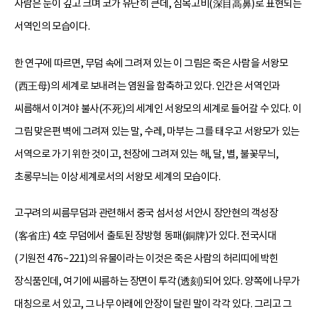
사람은 눈이 깊고 크며 코가 유난히 큰데, 심목고비(深目高鼻)로 표현되는
서역인의 모습이다.
한 연구에 따르면, 무덤 속에 그려져 있는 이 그림은 죽은 사람을 서왕모
(西王母)의 세계로 보내려는 염원을 함축하고 있다. 인간은 서역인과
씨름해서 이겨야 불사(不死)의 세계인 서왕모의 세계로 들어갈 수 있다. 이
그림 맞은편 벽에 그려져 있는 말, 수레, 마부는 그를 태우고 서왕모가 있는
서역으로 가기 위한 것이고, 천장에 그려져 있는 해, 달, 별, 불꽃무늬,
초롱무늬는 이상세계로서의 서왕모 세계의 모습이다.
고구려의 씨름무덤과 관련해서 중국 섬서성 서안시 장안현의 객성장
(客省庄) 4호 무덤에서 출토된 장방형 동패(銅牌)가 있다. 전국시대
(기원전 476~221)의 유물이라는 이것은 죽은 사람의 허리띠에 박힌
장식품인데, 여기에 씨름하는 장면이 투각(透刻)되어 있다. 양쪽에 나무가
대칭으로 서 있고, 그 나무 아래에 안장이 달린 말이 각각 있다. 그리고 그