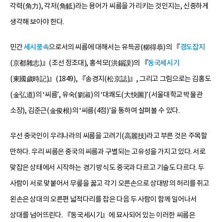
각력(角力), 각저(角觝)라는 용어가 씨름을 가리키는 것인지는, 신중하게
생각해 보아야 한다.
민간
세시풍속
으로서의 씨름에 대해서는 유득공(柳得恭)의 『
경도잡지
(京都雜志)』(조선 정조대), 홍석모(洪錫謨)의 『
동국세시기
(東國歲時記)』(1849), 『송경지(松京誌)』, 그리고 그림으로는 김홍도
(金弘道)의 ‘씨름’, 유숙(劉淑)의 ‘대쾌도(大快圖)’(서울대학교 박물관
소장), 김준근(金俊根)의 ‘씨름(4점)’을 통하여 살펴볼 수 있다.
우선 중국인이 우리나라의 씨름을 고려기(高麗技)라고 부른 것은 주목할
만하다. 우리 씨름은 중국의 씨름과 구별되는 고유성을 가지고 있다. 서로
맞잡은 상태에서 시작하는 경기 방식도 중국과 다르고 기술도 다르다. 두
사람이 서로 맞붙어서 무릎을 꿇고 각기 오른손으로 상대방의 허리를 쥐고
왼손은 상대의 오른편 넓적다리를 잡은 다음 두 사람이 함께 일어나서
상대를 넘어뜨린다. 『동국세시기』에 묘사되어 있는 이러한 씨름은