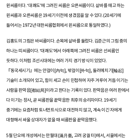
왼씨름이다. ‘대쾌도’에 그려진 씨름은 오른씨름이다. 샅바를 매고 하는
왼씨름과 오른씨름은 19세기 이전에 생겼음을 알 수 있다.(20세기에
들어서는 1972년 대한씨름협회에서 왼씨름으로 통일하였다.)
김홍도의 그림은 바씨름이다. 손목에 샅바를 둘렀다. 김준근의 그림 중의
하나는 띠씨름이다. ‘대쾌도’에서 아래쪽에 그려진 씨름은 선씨름인
듯하다. 이처럼 조선시대에는 여러 가지 경기 방식이 있었다.
『동국세시기』에는 안걸이[內句], 밖걸이[外句], 둘러메치기[輪起]
기술이 소개되어 있고, 힘이 세고 손이 민첩하여 자주 겨루어 거듭 이기는
사람을 판막음[都結局]이라고 한다는 기록이 있다. 판막음은 여러 판에서
다 이기는 장사, 곧 씨름판을 끝막음한 최후의 승리자이다. 19세기
중기에는 요즘처럼 토너먼트식으로 대전하지 않고, 계속 이긴 자에게
대항해서 싸울 상대자가 없을 때 씨름판을 끝막음했다.
5월 단오에 개성에서는 만월대(滿月臺, 고려 궁궐 터)에서, 서울에서는