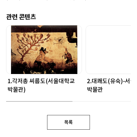
관련 콘텐츠
1.각저총 씨름도(서울대학교
2.대쾌도(유숙)-서
박물관)
박물관
목록