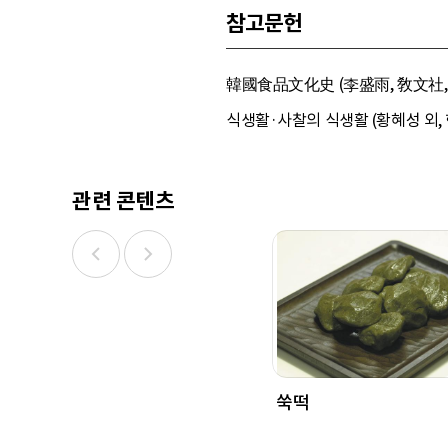
참고문헌
韓國食品文化史 (李盛雨, 敎文社, 1
식생활·사찰의 식생활 (황혜성 외, 한
관련 콘텐츠
쑥떡