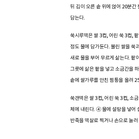
뒤 김이 오른 솥 위에 얹어 20분간
담는다.
쑥시루떡은 쌀 3컵, 어린 쑥 3컵,
정도 물에 담가둔다. 불린 쌀을 쑥과
새로 물을 부어 무르게 삶는다. 팥
그릇에 삶은 팥을 넣고 소금간을 하
솥에 쌀가루를 안친 찜통을 올려 2
쑥갠떡은 쌀 3컵, 어린 쑥 3컵, 
체에 내린다. ④ 물에 설탕을 넣어
반죽을 떡살로 찍거나 손으로 눌러 