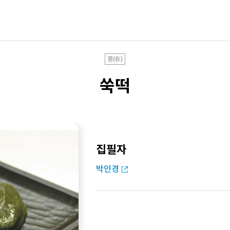
봄(春)
쑥떡
집필자
박인경