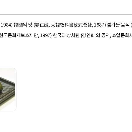
984) 韓國의 맛 (姜仁姬, 大韓敎科書株式會社, 1987) 봄가을 음식 
국문화재보호재단, 1997) 한국의 상차림 (강인희 외 공저, 효일문화사, 1