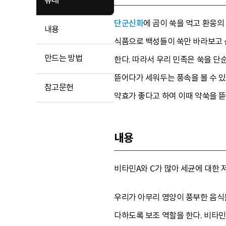
유래
단군신화
에 곰이 쑥을 먹고 환웅의
내용
식품으로 백성들이 쑥만 바라보고 
만드는 방법
한다. 따라서 우리 민족은 쑥을 단
뜯어다가 세워두는 풍속을 볼 수 있
참고문헌
약효가 좋다고 하여 이때 약쑥을 뜯
내용
비타민A와 C가 많아 세균에 대한 저
우리가 아무리 영양이 풍부한 음식
다하도록 보조 역할을 한다. 비타민