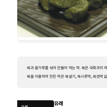
쑥과 쌀가루를 섞어 만들어 먹는 떡. 쑥은 국화과의 
쑥을 이용하여 만든 떡은 쑥설기, 쑥시루떡, 쑥갠떡 같
유래