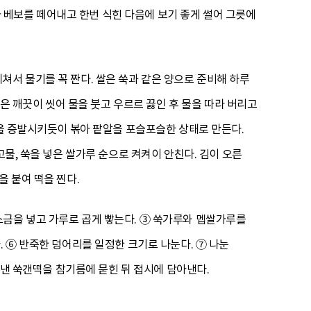
쏟아 베보를 떼어내고 한번 식힌 다음에 보기 좋게 썰어 그릇에
 데쳐서 물기를 꼭 짠다. 쌀은 쑥과 같은 양으로 준비해 하루
팥은 깨끗이 씻어 물을 붓고 우르르 끓인 후 물을 따라 버리고
물을 증발시키듯이 볶아 팥알을 포슬포슬한 상태로 만든다.
고물, 쑥을 넣은 쌀가루 순으로 켜켜이 안친다. 김이 오른
을 붙여 떡을 찐다.
은 소금을 넣고 가루로 곱게 빻는다. ③ 쑥가루와 멥쌀가루를
. ⑥ 반죽한 덩어리를 일정한 크기로 나눈다. ⑦ 나눈
쪄낸 쑥갠떡을 참기름에 묻힌 뒤 접시에 담아낸다.