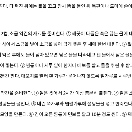
 찐다. 다 쪄진 뒤에는 불을 끄고 잠시 뜸을 들인 뒤 목판이나 도마에 
 팥 2컵, 소금 약간의 재료를 준비한다. ① 깨끗이 다듬은 쑥은 끓는 물에
 섞어서 소금을 넣어 소금을 넣어 곱게 빻은 후 체에 한번 내린다. ② 
이 익은 후에도 물이 남아 있으면 남은 물을 따라내고 센 불에서 남은 
여 찧는다. ③ 찜통이나 시루 밑에 한지나 베보를 깔고 물을 뿌린 후 팥
5분간 찐다. 대꼬치로 찔러 흰 가루가 묻어나지 않도록 밀가루로 시루번
소금 약간을 준비한다. ① 쌀은 씻어서 2시간 이상 충분히 불린다. ② 쌀
 설탕물을 끓인다. ⑤ 내린 쑥가루와 멥쌀가루에 설탕물을 넣고 반죽한다
모양을 만든다. ⑧ 김이 오른 찜통에 면보를 깔고 10분 정도 찐다. ⑨ 