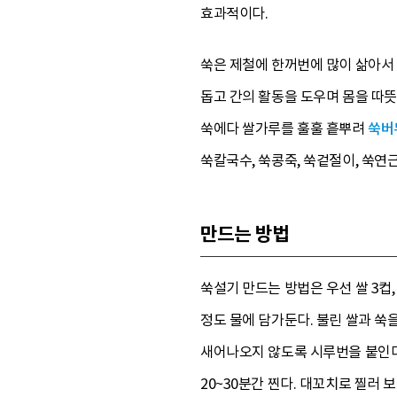
효과적이다.
쑥은 제철에 한꺼번에 많이 삶아서 
돕고 간의 활동을 도우며 몸을 따
쑥에다 쌀가루를 훌훌 흩뿌려
쑥버
쑥칼국수, 쑥콩죽, 쑥겉절이, 쑥연
만드는 방법
쑥설기 만드는 방법은 우선 쌀 3컵,
정도 물에 담가둔다. 불린 쌀과 쑥
새어나오지 않도록 시루번을 붙인다
20~30분간 찐다. 대꼬치로 찔러