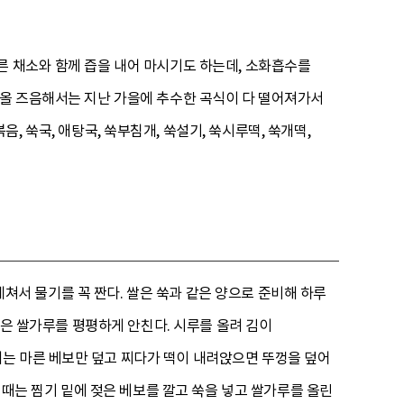
른 채소와 함께 즙을 내어 마시기도 하는데, 소화흡수를
나올 즈음해서는 지난 가을에 추수한 곡식이 다 떨어져가서
, 쑥국, 애탕국, 쑥부침개, 쑥설기, 쑥시루떡, 쑥개떡,
 데쳐서 물기를 꼭 짠다. 쌀은 쑥과 같은 양으로 준비해 하루
빻은 쌀가루를 평평하게 안친다. 시루를 올려 김이
는 마른 베보만 덮고 찌다가 떡이 내려앉으면 뚜껑을 덮어
할 때는 찜기 밑에 젖은 베보를 깔고 쑥을 넣고 쌀가루를 올린