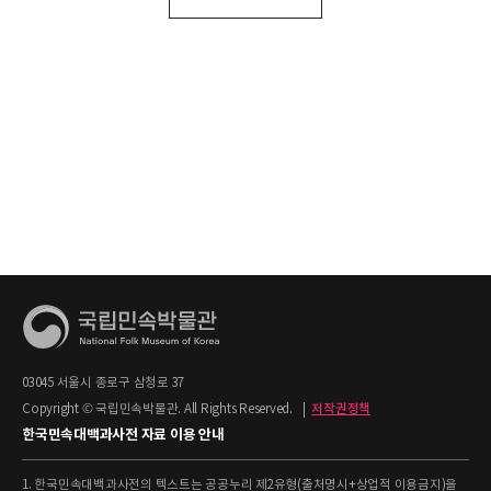
03045 서울시 종로구 삼청로 37
Copyright © 국립민속박물관. All Rights Reserved.
|
저작권정책
한국민속대백과사전 자료 이용 안내
1. 한국민속대백과사전의 텍스트는 공공누리 제2유형(출처명시+상업적 이용금지)을