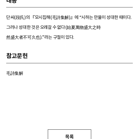
내용
단씨(段氏)의 『모시집해(毛詩集解)』에 “시하는 만물이 성대한 때이다.
그러나 성대한 것은 오래갈 수 없다(始夏萬物盛大之時
然盛大者不可久也).”라는 구절이 있다.
참고문헌
毛詩集解
목록