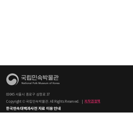
03045 서울시 종로구 삼청로 37
Copyright © 국립민속박물관. All Rights Reserved.
|
저작권정책
한국민속대백과사전 자료 이용 안내
1. 한국민속대백과사전의 텍스트는 공공누리 제2유형(출처명시+상업적 이용금지)을
적용합니다.