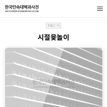
정월(正月)
시절윷놀이