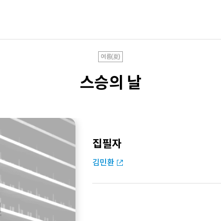
여름(夏)
스승의 날
집필자
김민환